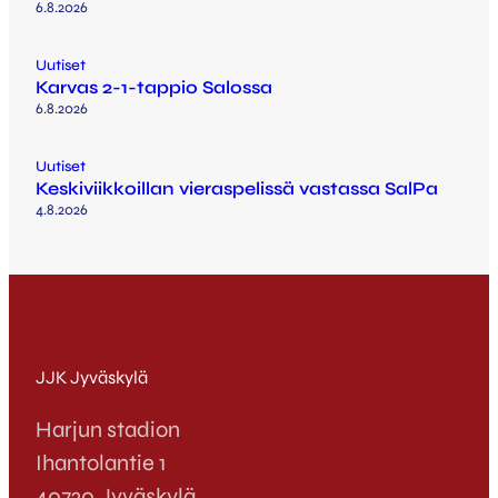
6.8.2026
Uutiset
Karvas 2-1-tappio Salossa
6.8.2026
Uutiset
Keskiviikkoillan vieraspelissä vastassa SalPa
4.8.2026
JJK Jyväskylä
Harjun stadion
Ihantolantie 1
40720 Jyväskylä