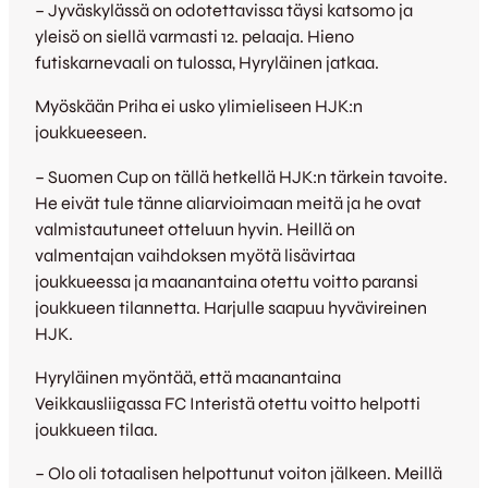
– Jyväskylässä on odotettavissa täysi katsomo ja
yleisö on siellä varmasti 12. pelaaja. Hieno
futiskarnevaali on tulossa, Hyryläinen jatkaa.
Myöskään Priha ei usko ylimieliseen HJK:n
joukkueeseen.
– Suomen Cup on tällä hetkellä HJK:n tärkein tavoite.
He eivät tule tänne aliarvioimaan meitä ja he ovat
valmistautuneet otteluun hyvin. Heillä on
valmentajan vaihdoksen myötä lisävirtaa
joukkueessa ja maanantaina otettu voitto paransi
joukkueen tilannetta. Harjulle saapuu hyvävireinen
HJK.
Hyryläinen myöntää, että maanantaina
Veikkausliigassa FC Interistä otettu voitto helpotti
joukkueen tilaa.
– Olo oli totaalisen helpottunut voiton jälkeen. Meillä