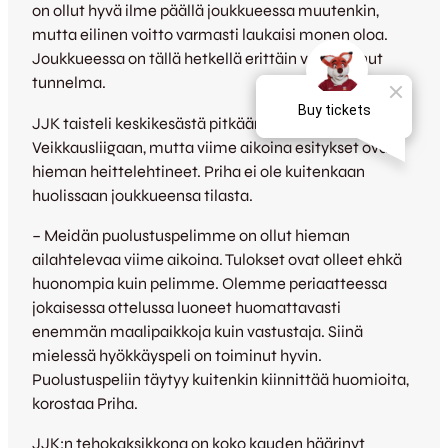
on ollut hyvä ilme päällä joukkueessa muutenkin,
mutta eilinen voitto varmasti laukaisi monen oloa.
Joukkueessa on tällä hetkellä erittäin vapautunut
tunnelma.
JJK taisteli keskikesästä pitkään myös noususta
Veikkausliigaan, mutta viime aikoina esitykset ovat
hieman heittelehtineet. Priha ei ole kuitenkaan
huolissaan joukkueensa tilasta.
– Meidän puolustuspelimme on ollut hieman
ailahtelevaa viime aikoina. Tulokset ovat olleet ehkä
huonompia kuin pelimme. Olemme periaatteessa
jokaisessa ottelussa luoneet huomattavasti
enemmän maalipaikkoja kuin vastustaja. Siinä
mielessä hyökkäyspeli on toiminut hyvin.
Puolustuspeliin täytyy kuitenkin kiinnittää huomioita,
korostaa Priha.
JJK:n tehokaksikkona on koko kauden häärinyt