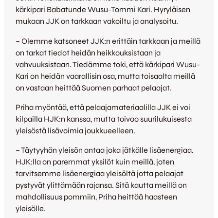
kärkipari Babatunde Wusu-Tommi Kari. Hyryläisen
mukaan JJK on tarkkaan vakoiltu ja analysoitu.
– Olemme katsoneet JJK:n erittäin tarkkaan ja meillä
on tarkat tiedot heidän heikkouksistaan ja
vahvuuksistaan. Tiedämme toki, että kärkipari Wusu-
Kari on heidän vaarallisin osa, mutta toisaalta meillä
on vastaan heittää Suomen parhaat pelaajat.
Priha myöntää, että pelaajamateriaalilla JJK ei voi
kilpailla HJK:n kanssa, mutta toivoo suurilukuisesta
yleisöstä lisävoimia joukkueelleen.
– Täytyyhän yleisön antaa joka jätkälle lisäenergiaa.
HJK:lla on paremmat yksilöt kuin meillä, joten
tarvitsemme lisäenergiaa yleisöltä jotta pelaajat
pystyvät ylittämään rajansa. Sitä kautta meillä on
mahdollisuus pommiin, Priha heittää haasteen
yleisölle.