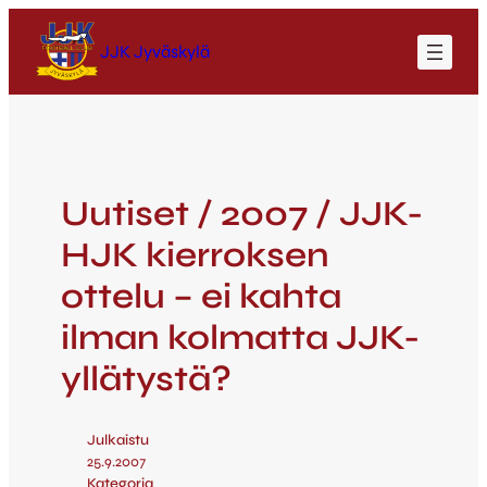
JJK Jyväskylä
Uutiset / 2007 / JJK-
HJK kierroksen
ottelu – ei kahta
ilman kolmatta JJK-
yllätystä?
Julkaistu
25.9.2007
Kategoria