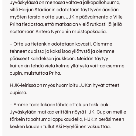
Jyväskylässä on menossa valtava jalkapallohuuma,
sillä Harjun Stadionin odotetaan täyttyvän ääriään
myöten torstain otteluun. JJK:n päävalmentaja Ville
Priha tiedostaa, että matkaa on vielä rutkasti jäljellä
nostamaan Antero Nymanin muistopokaalia.
– Ottelua tietenkin odotetaan kovasti. Olemme
tehneet cupissa jo kaksi isoa yllätystä ja olemme
päässeet kahdeksan joukkoon. Meidän täytyy
kuitenkin tehdä vielä kolme yllätystä voittaaksemme
cupin, muistuttaa Priha.
HJK-leirissä on myös huomioitu JJK:n hyvät otteet
cupissa.
– Emme todellakaan lähde otteluun takki auki.
Jyväskylään matkaa erittäin nöyrä HJK. Cup on meille
tärkein tapahtuma loppukaudella, HJK:n peräsimeen
kesken kauden tullut Aki Hyryläinen vakuuttaa.