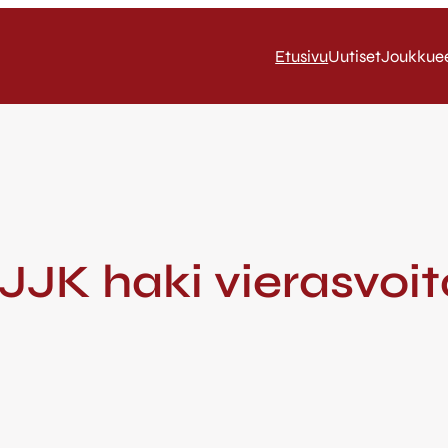
Etusivu
Uutiset
Joukkue
 JJK haki vierasvoit