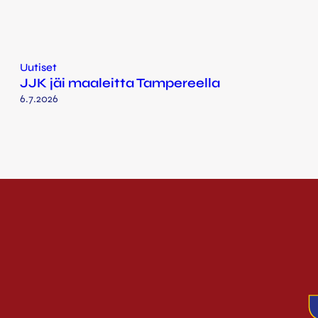
Uutiset
JJK jäi maaleitta Tampereella
6.7.2026