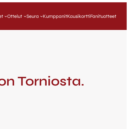
et
Ottelut
Seura
Kumppanit
Kausikortti
Fanituotteet
on Torniosta.