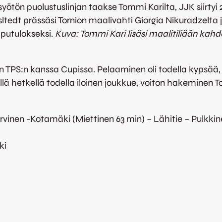
ötön puolustuslinjan taakse Tommi Karilta, JJK siirtyi 2
sltedt prässäsi Tornion maalivahti Giorgia Nikuradzelta 
opputulokseksi.
Kuva: Tommi Kari lisäsi maalitiliään kahde
TPS:n kanssa Cupissa. Pelaaminen oli todella kypsää, 
lä hetkellä todella iloinen joukkue, voiton hakeminen T
ärvinen -Kotamäki (Miettinen 63 min) – Lähitie – Pulkki
ki