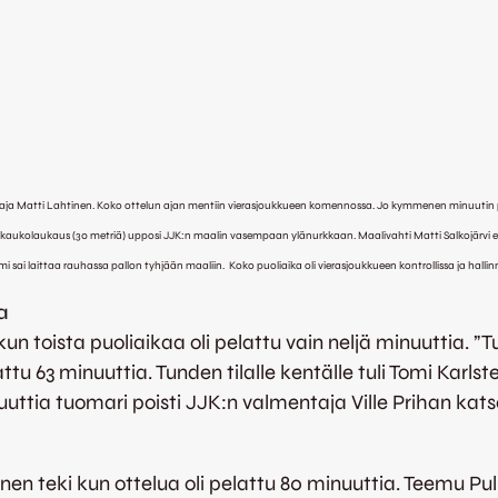
mentaja Matti Lahtinen. Koko ottelun ajan mentiin vierasjoukkueen komennossa. Jo kymmenen minuutin pe
kaukolaukaus (30 metriä) upposi JJK:n maalin vasempaan ylänurkkaan. Maalivahti Matti Salkojärvi ei vo
i sai laittaa rauhassa pallon tyhjään maaliin. Koko puoliaika oli vierasjoukkueen kontrollissa ja hallin
a
 toista puoliaikaa oli pelattu vain neljä minuuttia. ”
63 minuuttia. Tunden tilalle kentälle tuli Tomi Karlstedt
nuuttia tuomari poisti JJK:n valmentaja Ville Prihan ka
 teki kun ottelua oli pelattu 80 minuuttia. Teemu Pulkk