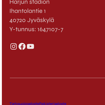
Harjun stadion
Ihantolantie 1
40720 Jyväskylä
Y-tunnus: 1647107-7
Instagram
Facebook
YouTube
Tietosuojaseloste
Rekisteriseloste