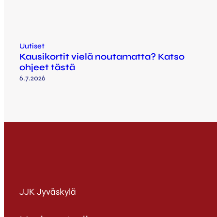
Uutiset
Kausikortit vielä noutamatta? Katso
ohjeet tästä
6.7.2026
JJK Jyväskylä