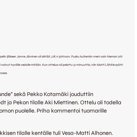
lin jälkeen Janne Järvinen oli siirtää JJK:n johtoon. Pusku kuitenkin meni vain hieman ohi
inut hyvälle vedolle mitään. Kun ottelua oli pelattu 31 minuuttia, niin Matti Lähitie syötti
nassa.
Tunde” sekä Pekko Kotamäki jouduttiin
 ja Pekon tilalle Aki Miettinen. Ottelu oli todella
tsomon puolelle. Priha kommentoi tuomarille
isen tilalle kentälle tuli Vesa-Matti Alhonen.