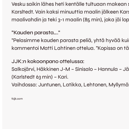
Vesku saikin lähes heti kentälle tultuaan makean sy
Karsltedt. Vain kaksi minuuttia maalin jälkeen Kar
maalivahdin ja teki 3-1 maalin (85 min), joka jäi l
”Kauden parasta….”
”Pelasimme kauden parasta peliä, yhtä hyvää kuin 
kommentoi Matti Lahtinen ottelua. ”Kopissa on täl
JJK:n kokoonpano ottelussa:
Salkojärvi, Häkkinen J-M – Sinisalo – Hannula – J
(Karlstedt 63 min) – Kari.
Vaihdossa: Juntunen, Latikka, Lehtonen, Myllymä
fcjjk.com