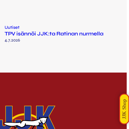
Uutiset
TPV isännöi JJK:ta Ratinan nurmella
4.7.2026