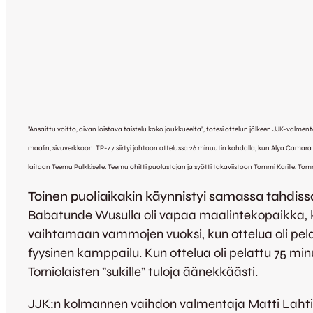
”Ansaittu voitto, aivan loistava taistelu koko joukkueelta”, totesi ottelun jälkeen JJK-val
maalin, sivuverkkoon. TP-47 siirtyi johtoon ottelussa 26 minuutin kohdalla, kun Alya Camara 
laitaan Teemu Pulkkiselle. Teemu ohitti puolustajan ja syötti takaviistoon Tommi Karille. Tomm
Toinen puoliaikakin käynnistyi samassa tahdiss
Babatunde Wusulla oli vapaa maalintekopaikka, kun
vaihtamaan vammojen vuoksi, kun ottelua oli pelattu 
fyysinen kamppailu. Kun ottelua oli pelattu 75 mi
Torniolaisten ”sukille” tuloja äänekkäästi.
JJK:n kolmannen vaihdon valmentaja Matti Lahtinen