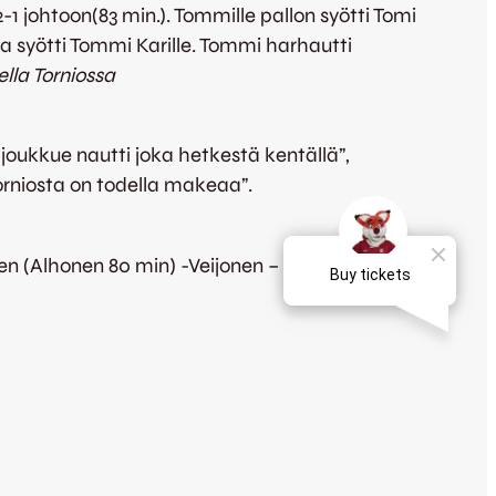
-1 johtoon(83 min.). Tommille pallon syötti Tomi
ja syötti Tommi Karille. Tommi harhautti
lla Torniossa
joukkue nautti joka hetkestä kentällä”,
orniosta on todella makeaa”.
nen (Alhonen 80 min) -Veijonen – Wusu