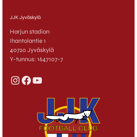
JJK Jyväskylä
Harjun stadion
Ihantolantie 1
40720 Jyväskylä
Y-tunnus: 1647107-7
Instagram
Facebook
YouTube