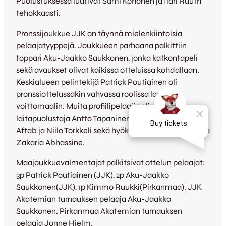
Puolustuksessa luutivat Sami Kohonen ja Ilari Ruuth
tehokkaasti.
Pronssijoukkue JJK on täynnä mielenkiintoisia
pelaajatyyppejä. Joukkueen parhaana palkittiin
toppari Aku-Jaakko Saukkonen, jonka katkontapeli
sekä avaukset olivat kaikissa otteluissa kohdallaan.
Keskialueen pelintekijä Patrick Poutiainen oli
pronssiottelussakin vahvassa roolissa laukoen
voittomaalin. Muita profiilipelaajia olivat
laitapuolustaja Antto Tapaninen, keskikentän Khaym
Aftab ja Niilo Torkkeli sekä hyökkäyksen Niko Kautto ja
Zakaria Abhassine.
Maajoukkuevalmentajat palkitsivat ottelun pelaajat:
3p Patrick Poutiainen (JJK), 2p Aku-Jaakko
Saukkonen(JJK), 1p Kimmo Ruukki(Pirkanmaa). JJK
Akatemian turnauksen pelaaja Aku-Jaakko
Saukkonen. Pirkanmaa Akatemian turnauksen
pelaaja Jonne Hjelm.