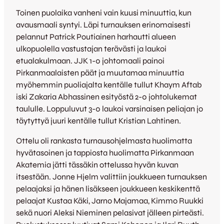
Toinen puolaika vanheni vain kuusi minuuttia, kun
avausmaali syntyi. Läpi turnauksen erinomaisesti
pelannut Patrick Poutiainen harhautti alueen
ulkopuolella vastustajan terävästi ja laukoi
etualakulmaan. JJK 1-0 johtomaali painoi
Pirkanmaalaisten päät ja muutamaa minuuttia
myöhemmin puoliajalta kentälle tullut Khaym Aftab
iski Zakaria Abhassinen esityöstä 2-0 johtolukemat
taululle. Loppuluvut 3-0 laukoi varsinaisen peliajan jo
täytyttyä juuri kentälle tullut Kristian Lahtinen.
Ottelu oli rankasta turnausohjelmasta huolimatta
hyvätasoinen ja tappiosta huolimatta Pirkanmaan
Akatemia jätti tässäkin ottelussa hyvän kuvan
itsestään. Jonne Hjelm valittiin joukkueen turnauksen
pelaajaksi ja hänen lisäkseen joukkueen keskikenttä
pelaajat Kustaa Käki, Jarno Majamaa, Kimmo Ruukki
sekä nuori Aleksi Nieminen pelasivat jälleen pirteästi.