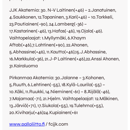
JJK Akatemia: 30. N-V Laitinen(+46) – 2.Janatuinen,
4.Saukkonen, 12.Tapaninen, 3.Kari(+46) – 10.Torkkeli,
23.Poutiainen(-90), 24.Lamberg(-36) –
17.Kastarinen(-46), 13.Hafas(-46), 19.Ojala(-46).
Vaihtopelaajat: 1.Myllymäki, 6.Khaym
Aftab(+46),7.Lahtinen(+90), 22.Ahonen,
5.Abhassine(+46), 11.Kautto(+46),15.J.Abhassine,
16.Markkula(+36), 21.J-P Laitinen(+46),22.Anssi Ahonen,
31.Kairaluoma
Pirkanmaa Akatemia: 30.Jalanne – 3.Kohonen,
5.Ruuth, 6.Lehtinen(-55), 18.Kylä-Laurila(-55) –
10.Käki, 11.Ruukki, 14.Nieminen(-61) – 8.Äijälä(-46),
7.Majamaa(-71), 21.Hjelm. Vaihtopelaajat: 12.Mäkinen,
13.Järviö(+71), 17.Siukola(+55), 19.Tulehmo(+55),
20.Kiviharju(+46)24.Kupiainen(+61
www.palloliitto.fi
/ fcjjk.com