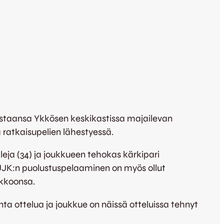
vastaansa Ykkösen keskikastissa majailevan
ratkaisupelien lähestyessä.
leja (34) ja joukkueen tehokas kärkipari
JJK:n puolustuspelaaminen on myös ollut
rkkoonsa.
nta ottelua ja joukkue on näissä otteluissa tehnyt