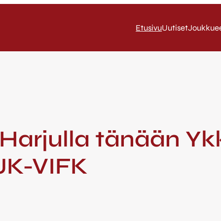
Etusivu
Uutiset
Joukkue
/ Harjulla tänään Y
JJK-VIFK