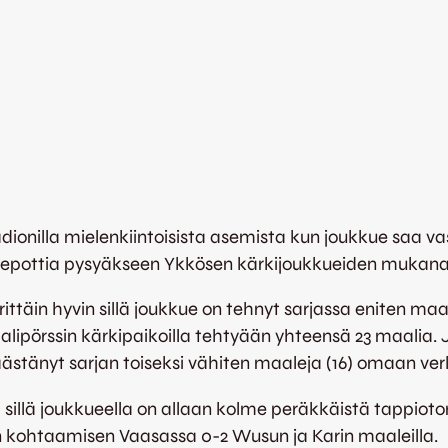
dionilla mielenkiintoisista asemista kun joukkue saa 
stepottia pysyäkseen Ykkösen kärkijoukkueiden mukana 
ttäin hyvin sillä joukkue on tehnyt sarjassa eniten maa
ipörssin kärkipaikoilla tehtyään yhteensä 23 maalia. 
päästänyt sarjan toiseksi vähiten maaleja (16) omaan ve
 sillä joukkueella on allaan kolme peräkkäistä tappioto
 kohtaamisen Vaasassa 0-2 Wusun ja Karin maaleilla.