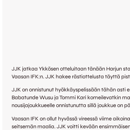
JJK jatkaa Ykkösen otteluitaan tänään Harjun sta
Vaasan IFK:n. JJK hakee rästiottelusta täyttä pi
JJK on onnistunut hyökkäyspelissään tähän asti eri
Babatunde Wusu ja Tommi Kari komeilevatkin maal
nousijajoukkueelle onnistunutta sillä joukkue on 
Vaasan IFK on ollut hyvässä vireessä viime aikoina
seitsemän maalia. JJK voitti kevään ensimmäisen