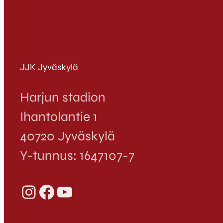
JJK Jyväskylä
Harjun stadion
Ihantolantie 1
40720 Jyväskylä
Y-tunnus: 1647107-7
Instagram
Facebook
YouTube