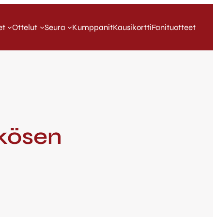
et
Ottelut
Seura
Kumppanit
Kausikortti
Fanituotteet
kkösen