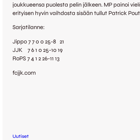
joukkueensa puolesta pelin jälkeen. MP painoi vielä
erityisen hyvin vaihdosta sisään tullut Patrick Pouti
Sarjatilanne:
Jippo 7 7 0 0 25-8 21
JJK 7 6 1 0 25-10 19
RoPS 7 4 1 2 26-11 13
fcjjk.com
Uutiset