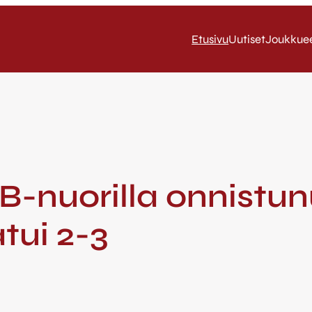
Etusivu
Uutiset
Joukkue
 B-nuorilla onnistu
tui 2-3