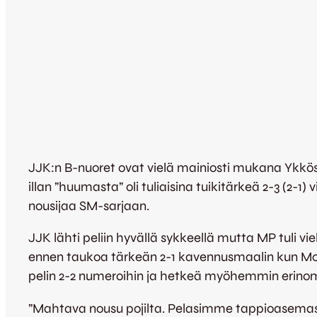
JJK:n B-nuoret ovat vielä mainiosti mukana Ykköse
illan ”huumasta” oli tuliaisina tuikitärkeä 2-3 (2-1
nousijaa SM-sarjaan.
JJK lähti peliin hyvällä sykkeellä mutta MP tuli vi
ennen taukoa tärkeän 2-1 kavennusmaalin kun Morte
pelin 2-2 numeroihin ja hetkeä myöhemmin erinomais
”Mahtava nousu pojilta. Pelasimme tappioasemassa h