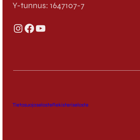
Y-tunnus: 1647107-7
Instagram
Facebook
YouTube
Tietosuojaseloste
Rekisteriseloste