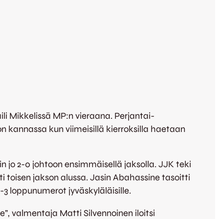
li Mikkelissä MP:n vieraana. Perjantai-
pon kannassa kun viimeisillä kierroksilla haetaan
in jo 2-0 johtoon ensimmäisellä jaksolla. JJK teki
 toisen jakson alussa. Jasin Abahassine tasoitti
3 loppunumerot jyväskyläläisille.
”, valmentaja Matti Silvennoinen iloitsi