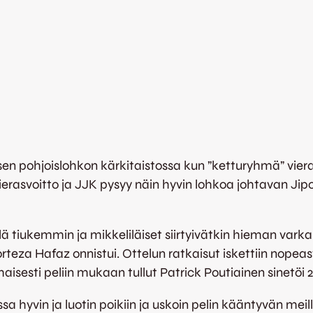
n pohjoislohkon kärkitaistossa kun ”ketturyhmä” vierai
) vierasvoitto ja JJK pysyy näin hyvin lohkoa johtavan Ji
elä tiukemmin ja mikkeliläiset siirtyivätkin hieman varka
za Hafaz onnistui. Ottelun ratkaisut iskettiin nopeasti
esti peliin mukaan tullut Patrick Poutiainen sinetöi 2-
yvin ja luotin poikiin ja uskoin pelin kääntyvän meille