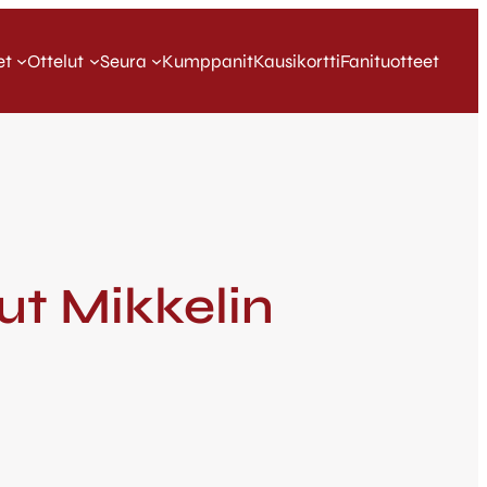
et
Ottelut
Seura
Kumppanit
Kausikortti
Fanituotteet
nut Mikkelin