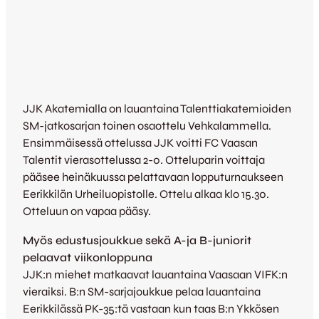
JJK Akatemialla on lauantaina Talenttiakatemioiden
SM-jatkosarjan toinen osaottelu Vehkalammella.
Ensimmäisessä ottelussa JJK voitti FC Vaasan
Talentit vierasottelussa 2-0. Otteluparin voittaja
pääsee heinäkuussa pelattavaan lopputurnaukseen
Eerikkilän Urheiluopistolle. Ottelu alkaa klo 15.30.
Otteluun on vapaa pääsy.
Myös edustusjoukkue sekä A-ja B-juniorit
pelaavat viikonloppuna
JJK:n miehet matkaavat lauantaina Vaasaan VIFK:n
vieraiksi. B:n SM-sarjajoukkue pelaa lauantaina
Eerikkilässä PK-35:tä vastaan kun taas B:n Ykkösen