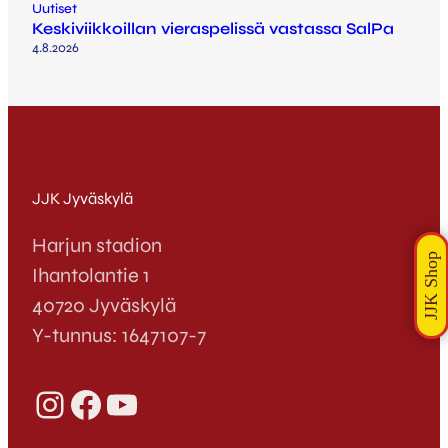
Uutiset
Keskiviikkoillan vieraspelissä vastassa SalPa
4.8.2026
JJK Jyväskylä
Harjun stadion
Ihantolantie 1
40720 Jyväskylä
Y-tunnus: 1647107-7
Instagram
Facebook
YouTube