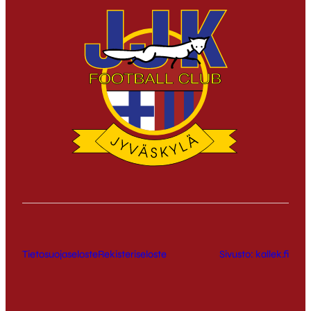
Tietosuojaseloste
Rekisteriseloste
Sivusto: kallek.fi