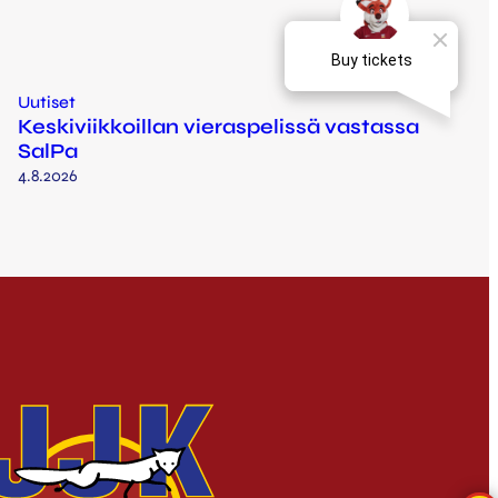
Uutiset
Keskiviikkoillan vieraspelissä vastassa
SalPa
4.8.2026