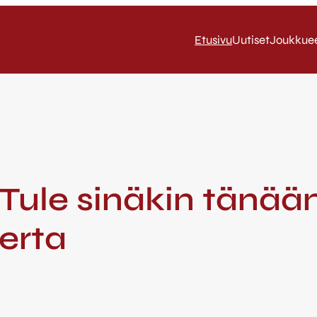
Etusivu
Uutiset
Joukkue
 Tule sinäkin tänää
erta