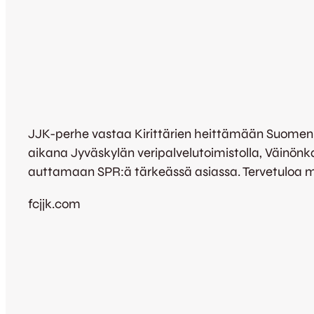
JJK-perhe vastaa Kirittärien heittämään Suomen P
aikana Jyväskylän veripalvelutoimistolla, Väinönk
auttamaan SPR:ä tärkeässä asiassa. Tervetuloa 
fcjjk.com