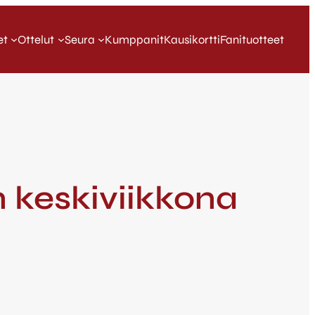
et
Ottelut
Seura
Kumppanit
Kausikortti
Fanituotteet
n keskiviikkona