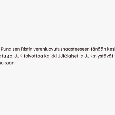
unaisen Ristin verenluovutushaasteeseen tänään keskivi
atu 40. JJK toivottaa kaikki JJK:laiset ja JJK:n ystävä
mukaan!