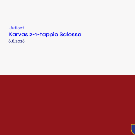
Uutiset
Karvas 2-1-tappio Salossa
6.8.2026