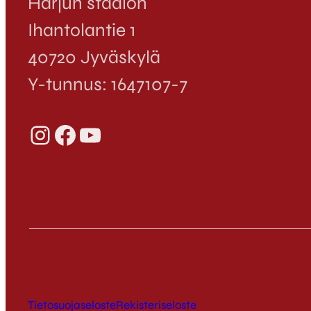
Harjun stadion
Ihantolantie 1
40720 Jyväskylä
Y-tunnus: 1647107-7
Instagram
Facebook
YouTube
Tietosuojaseloste
Rekisteriseloste