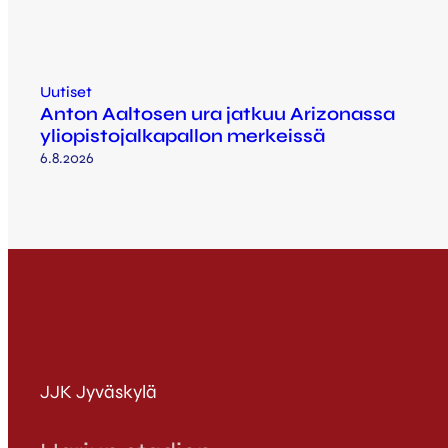
Uutiset
Anton Aaltosen ura jatkuu Arizonassa
yliopistojalkapallon merkeissä
6.8.2026
JJK Jyväskylä