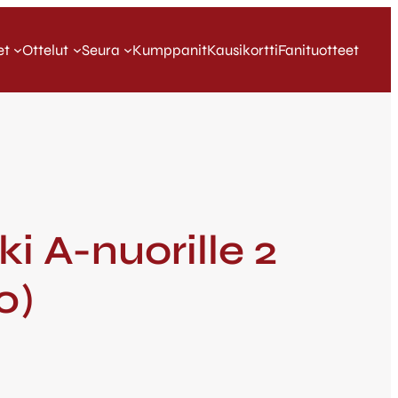
et
Ottelut
Seura
Kumppanit
Kausikortti
Fanituotteet
i A-nuorille 2
0)