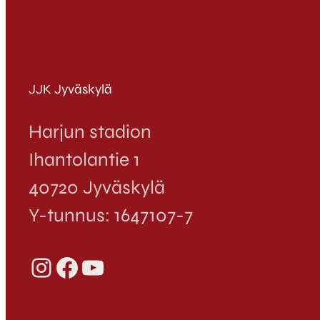
JJK Jyväskylä
Harjun stadion
Ihantolantie 1
40720 Jyväskylä
Y-tunnus: 1647107-7
Instagram
Facebook
YouTube