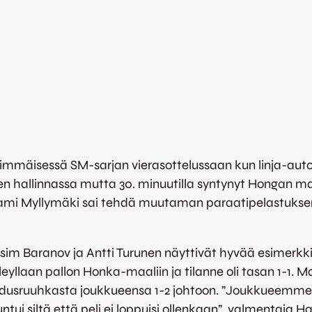
immäisessä SM-sarjan vierasottelussaan kun linja-auto
iden hallinnassa mutta 30. minuutilla syntynyt Hongan m
ami Myllymäki sai tehdä muutaman paraatipelastuksen jo
im Baranov ja Antti Turunen näyttivät hyvää esimerkkiä 
eyllaan pallon Honka-maaliin ja tilanne oli tasan 1-1. Maal
nedusruuhkasta joukkueensa 1-2 johtoon. ”Joukkueemme 
untui siltä että peli ei loppuisi ollenkaan”, valmentaja