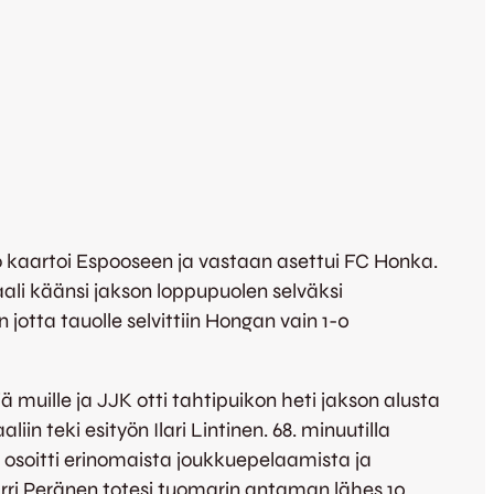
 kaartoi Espooseen ja vastaan asettui FC Honka.
aali käänsi jakson loppupuolen selväksi
tta tauolle selvittiin Hongan vain 1-0
muille ja JJK otti tahtipuikon heti jakson alusta
iin teki esityön Ilari Lintinen. 68. minuutilla
osoitti erinomaista joukkuepelaamista ja
 Harri Peränen totesi tuomarin antaman lähes 10