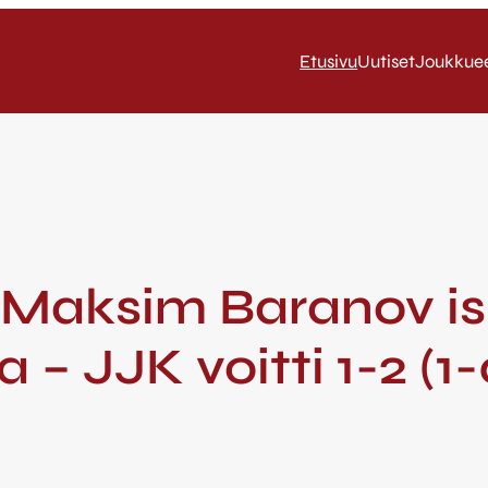
Etusivu
Uutiset
Joukkue
 Maksim Baranov isk
– JJK voitti 1-2 (1-