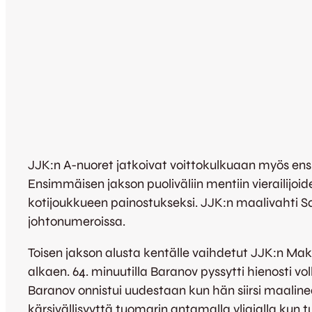
JJK:n A-nuoret jatkoivat voittokulkuaan myös ens
Ensimmäisen jakson puoliväliin mentiin vierailijo
kotijoukkueen painostukseksi. JJK:n maalivahti S
johtonumeroissa.
Toisen jakson alusta kentälle vaihdetut JJK:n Maks
alkaen. 64. minuutilla Baranov pyssytti hienosti voll
Baranov onnistui uudestaan kun hän siirsi maali
kärsivällisyyttä tuomarin antamalla yliajalla kun t