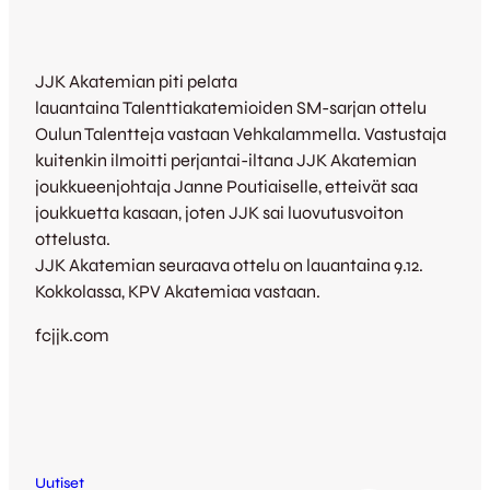
JJK Akatemian piti pelata
lauantaina Talenttiakatemioiden SM-sarjan ottelu
Oulun Talentteja vastaan Vehkalammella. Vastustaja
kuitenkin ilmoitti perjantai-iltana JJK Akatemian
joukkueenjohtaja Janne Poutiaiselle, etteivät saa
joukkuetta kasaan, joten JJK sai luovutusvoiton
ottelusta.
JJK Akatemian seuraava ottelu on lauantaina 9.12.
Kokkolassa, KPV Akatemiaa vastaan.
fcjjk.com
Uutiset