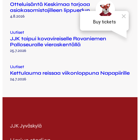
Otteluisäntä Keskimaa tarjoaa
asiakasomistajilleen lippuedun
4.8.2026
Uutiset
JJK taipui kovavireiselle Rovaniemen
Palloseuralle vieraskentällä
25.7.2026
Uutiset
Kettulauma reissaa viikonloppuna Napapiirille
24.7.2026
JJK Jyväskylä