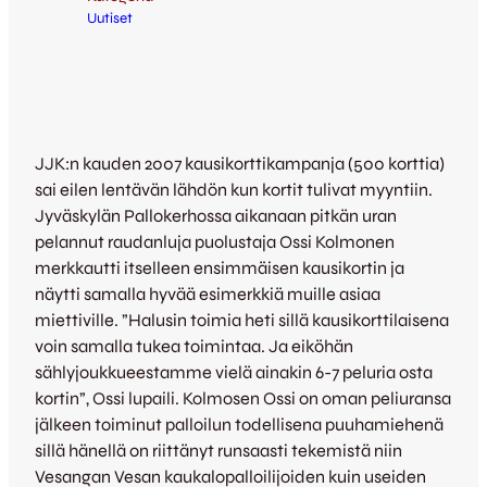
Uutiset
JJK:n kauden 2007 kausikorttikampanja (500 korttia)
sai eilen lentävän lähdön kun kortit tulivat myyntiin.
Jyväskylän Pallokerhossa aikanaan pitkän uran
pelannut raudanluja puolustaja Ossi Kolmonen
merkkautti itselleen ensimmäisen kausikortin ja
näytti samalla hyvää esimerkkiä muille asiaa
miettiville. ”Halusin toimia heti sillä kausikorttilaisena
voin samalla tukea toimintaa. Ja eiköhän
sählyjoukkueestamme vielä ainakin 6-7 peluria osta
kortin”, Ossi lupaili. Kolmosen Ossi on oman peliuransa
jälkeen toiminut palloilun todellisena puuhamiehenä
sillä hänellä on riittänyt runsaasti tekemistä niin
Vesangan Vesan kaukalopalloilijoiden kuin useiden