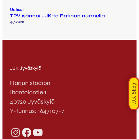
Uutiset
TPV isännöi JJK:ta Ratinan nurmella
4.7.2026
JJK Jyväskylä
Harjun stadion
Ihantolantie 1
40720 Jyväskylä
Y-tunnus: 1647107-7
Instagram
Facebook
YouTube