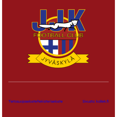
Tietosuojaseloste
Rekisteriseloste
Sivusto: kallek.fi