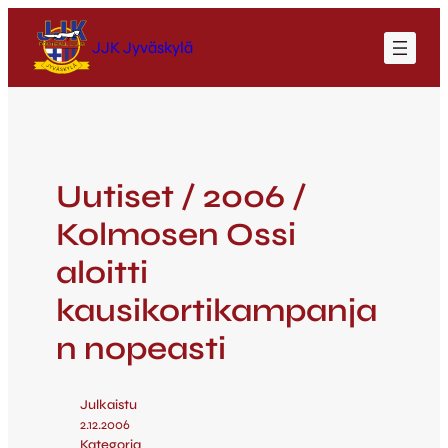
JJK Jyväskylä
Uutiset / 2006 /
Kolmosen Ossi
aloitti
kausikortikampanja
n nopeasti
Julkaistu
2.12.2006
Kategoria