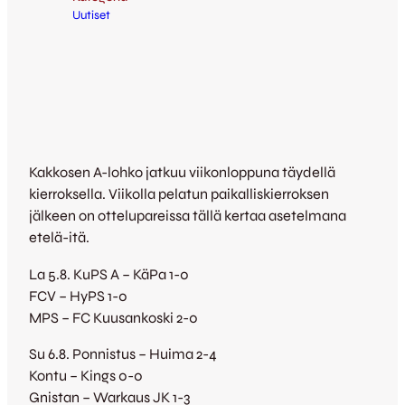
Uutiset
Kakkosen A-lohko jatkuu viikonloppuna täydellä
kierroksella. Viikolla pelatun paikalliskierroksen
jälkeen on ottelupareissa tällä kertaa asetelmana
etelä-itä.
La 5.8. KuPS A – KäPa 1-0
FCV – HyPS 1-0
MPS – FC Kuusankoski 2-0
Su 6.8. Ponnistus – Huima 2-4
Kontu – Kings 0-0
Gnistan – Warkaus JK 1-3