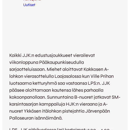
Uutiset
Kaikki JJK:n edustusjoukkueet vierailevat
viikonloppuna Pääkaupunkiseudulla
sarjaotteluissaan. Miehet aloittavat Kakkosen A-
lohkon vierasottelulla Laajasalossa kun Ville Prihan
luotsaama ketturyhmä saa vastaansa LPS:n. JJK
pääsee aloittamaan kautensa lähes parhaalla
kokoonpanollaan. Sunnuntaina B-nuoret jatkavat SM-
karsintasarjan kamppailuja HJK:n vieraana ja A-
nuoret Ykkösen itälohkon pistejahtia Järvenpään
Palloseuran isännöimänä.
LPS-JJK pitkävedossa (73) kertoimet: 3,00 – 4,00 –