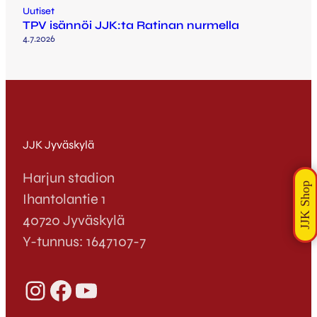
Uutiset
TPV isännöi JJK:ta Ratinan nurmella
4.7.2026
JJK Jyväskylä
Harjun stadion
Ihantolantie 1
40720 Jyväskylä
Y-tunnus: 1647107-7
Instagram
Facebook
YouTube