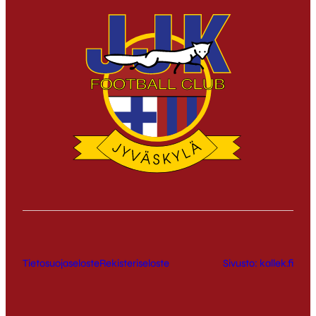
Tietosuojaseloste
Rekisteriseloste
Sivusto: kallek.fi