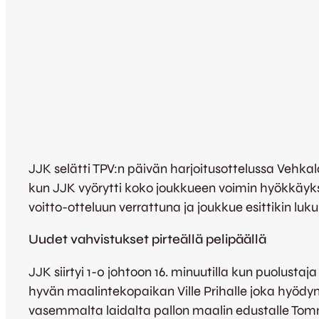
JJK selätti TPV:n päivän harjoitusottelussa Vehkala
kun JJK vyörytti koko joukkueen voimin hyökkäyks
voitto-otteluun verrattuna ja joukkue esittikin luku
Uudet vahvistukset pirteällä pelipäällä
JJK siirtyi 1-0 johtoon 16. minuutilla kun puolusta
hyvän maalintekopaikan Ville Prihalle joka hyödyn
vasemmalta laidalta pallon maalin edustalle Tommi 