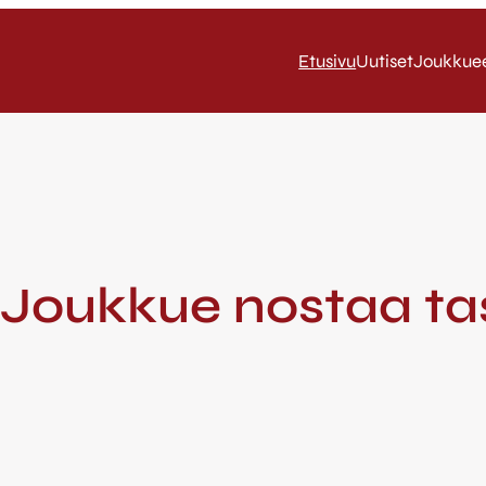
Etusivu
Uutiset
Joukkue
/ Joukkue nostaa t