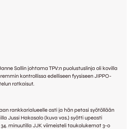
anne Sallin johtama TPV:n puolustuslinja oli kovilla
remmin kontrollissa edelliseen fyysiseen JIPPO-
telun ratkaisut.
taan rankkarialueelle asti ja hän petasi syötöllään
la Jussi Hakasalo (kuva vas.) syötti upeasti
 34. minuutilla JJK viimeisteli taukolukemat 3-0