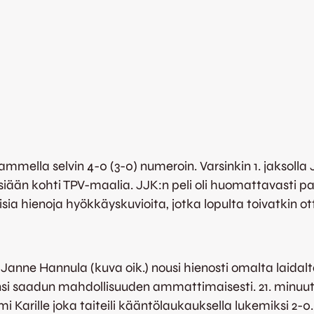
mmella selvin 4-0 (3-0) numeroin. Varsinkin 1. jaksolla J
iään kohti TPV-maalia. JJK:n peli oli huomattavasti pa
isia hienoja hyökkäyskuvioita, jotka lopulta toivatkin ot
ja Janne Hannula (kuva oik.) nousi hienosti omalta laidal
si saadun mahdollisuuden ammattimaisesti. 21. minuutil
Karille joka taiteili kääntölaukauksella lukemiksi 2-0.