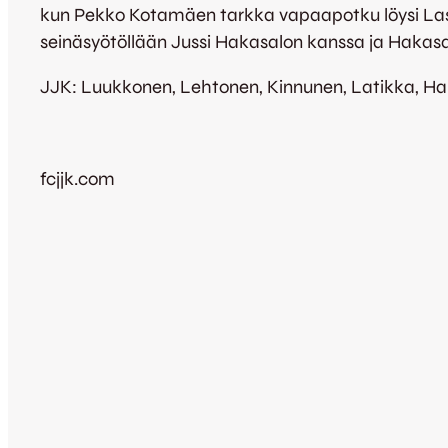
kun Pekko Kotamäen tarkka vapaapotku löysi Lass
seinäsyötöllään Jussi Hakasalon kanssa ja Hakasalo 
JJK: Luukkonen, Lehtonen, Kinnunen, Latikka, Han
fcjjk.com