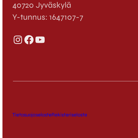
40720 Jyväskylä
Y-tunnus: 1647107-7
Instagram
Facebook
YouTube
Tietosuojaseloste
Rekisteriseloste