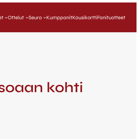
et
Ottelut
Seura
Kumppanit
Kausikortti
Fanituotteet
asoaan kohti