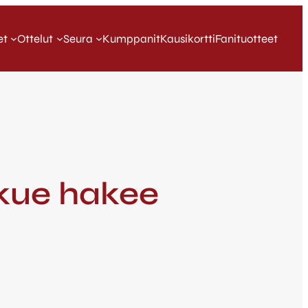
et
Ottelut
Seura
Kumppanit
Kausikortti
Fanituotteet
kkue hakee