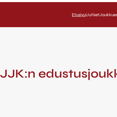
Etusivu
Uutiset
Joukkue
/ JJK:n edustusjou