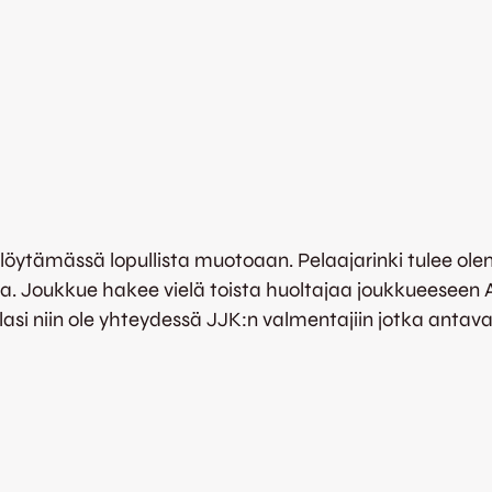
öytämässä lopullista muotoaan. Pelaajarinki tulee ole
la. Joukkue hakee vielä toista huoltajaa joukkueeseen An
asi niin ole yhteydessä JJK:n valmentajiin jotka antava