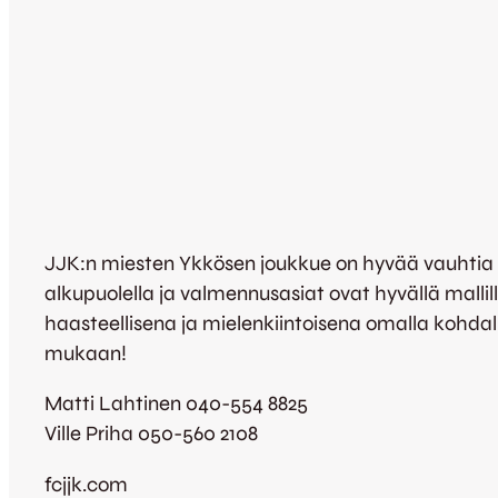
JJK:n miesten Ykkösen joukkue on hyvää vauhtia l
alkupuolella ja valmennusasiat ovat hyvällä mallil
haasteellisena ja mielenkiintoisena omalla kohdall
mukaan!
Matti Lahtinen 040-554 8825
Ville Priha 050-560 2108
fcjjk.com