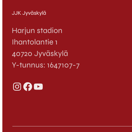
JJK Jyväskylä
Harjun stadion
Ihantolantie 1
40720 Jyväskylä
Y-tunnus: 1647107-7
Instagram
Facebook
YouTube