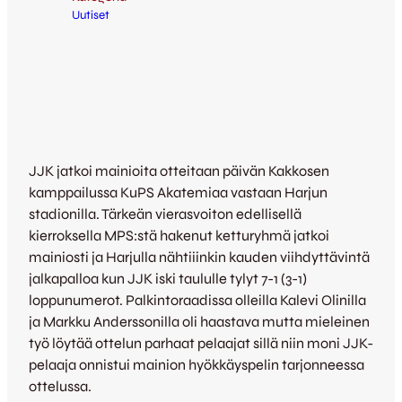
Uutiset
JJK jatkoi mainioita otteitaan päivän Kakkosen
kamppailussa KuPS Akatemiaa vastaan Harjun
stadionilla. Tärkeän vierasvoiton edellisellä
kierroksella MPS:stä hakenut ketturyhmä jatkoi
mainiosti ja Harjulla nähtiiinkin kauden viihdyttävintä
jalkapalloa kun JJK iski taululle tylyt 7-1 (3-1)
loppunumerot. Palkintoraadissa olleilla Kalevi Olinilla
ja Markku Anderssonilla oli haastava mutta mieleinen
työ löytää ottelun parhaat pelaajat sillä niin moni JJK-
pelaaja onnistui mainion hyökkäyspelin tarjonneessa
ottelussa.