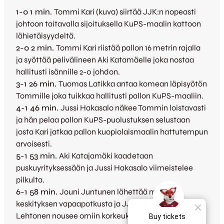
1-0 1 min.
Tommi Kari (kuva) siirtää JJK:n nopeasti
johtoon taitavalla sijoituksella KuPS-maalin kattoon
lähietäisyydeltä.
2-0 2 min.
Tommi Kari riistää pallon 16 metrin rajalla
ja syöttää pelivälineen Aki Katamäelle joka nostaa
hallitusti isännille 2-0 johdon.
3-1 26 min.
Tuomas Latikka antaa komean läpisyötön
Tommille joka tuikkaa hallitusti pallon KuPS-maaliin.
4-1 46 min.
Jussi Hakasalo näkee Tommin loistavasti
ja hän pelaa pallon KuPS-puolustuksen selustaan
josta Kari jatkaa pallon kuopiolaismaalin hattutempun
arvoisesti.
5-1 53 min.
Aki Katajamäki kaadetaan
puskuyrityksessään ja Jussi Hakasalo viimeistelee
pilkulta.
6-1 58 min.
Jouni Juntunen lähettää mainion
keskityksen vapaapotkusta ja JJK-kapteeni Lassi
Lehtonen nousee omiin korkeuksiinsa ja iskee päällä