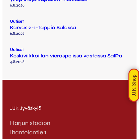
6.8.2026
Uutiset
Karvas 2-1-tappio Salossa
6.8.2026
Uutiset
Keskiviikkoillan vieraspelissä vastassa SalPa
4.8.2026
JJK Jyväskylä
Harjun stadion
Ihantolantie 1