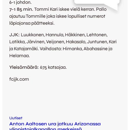
6-1 johdon.
7-1 85 min.
Tommi Kari iskee vielä kerran. Pallo
ajautuu Tommille joka iskee lopulliset numerot
läpiajonsa päätteeksi.
JJK:
Luukkonen, Hannula, Häkkinen, Lehtonen,
Latikka, Järvinen, Veijonen, Hakasalo, Juntunen, Kari
ja Katajamäki. Vaihdosta: Himanka, Abahassine ja
Helamaa.
Yleisömäärä:
675 katsojaa.
fcjjk.com
Uutiset
Anton Aaltosen ura jatkuu Arizonassa
yliopistojalkapallon merkeissä