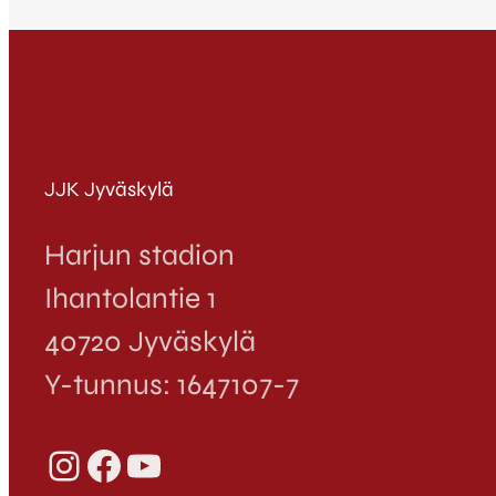
JJK Jyväskylä
Harjun stadion
Ihantolantie 1
40720 Jyväskylä
Y-tunnus: 1647107-7
Instagram
Facebook
YouTube