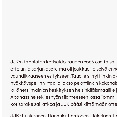
JJK:n tappioton kotisaldo kauden 2006 osalta sai 
ottelun ja sarjan asetelma oli joukkueille selvä en
vauhdikkaaseen esitykseen. Tauolle siirryttiinkin 0-
hyökkäyspeliin virtaa ja jakso pelattiinkin kokona
ja lähetti mainion keskityksen helsinkiläismaalille 
Abahassine teki esityön tilanteeseen jossa Tommi 
kotisarake sai jatkoa ja JJK pääsi kiittämään otte
JJK:
Luukkonen, Hannula, Lehtonen, Häkkinen, Lat