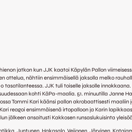
hienon jatkon kun JJK kaatoi Käpylän Pallon viimeisessä
nen ottelua, nähtiin ensimmäisellä jaksolla melko rauhall
0 tasatilanteessa. JJK tuli toiselle jaksolle innokkaana.
isuudessaan kohti KäPa-maalia. 51. minuutilla Janne Han
jossa Tommi Kari käänsi pallon akrobaattisesti maaliin ja
Kari reagoi ensimmäisenä irtopalloon ja Karin lapikkaa
lun jälkeen ansaitusti Kakkosen runsaslukuisinta yleisö
ikka, Juntunen, Hakasalo, Veijonen, Järvinen, Katajam