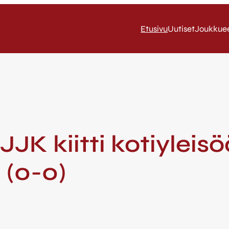
Etusivu
Uutiset
Joukkue
 JJK kiitti kotiylei
 (0-0)