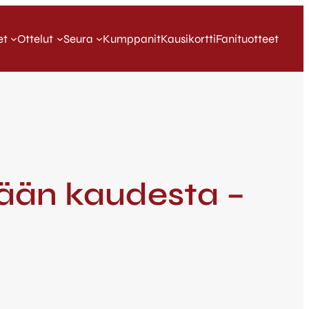
et
Ottelut
Seura
Kumppanit
Kausikortti
Fanituotteet
söään kaudesta –