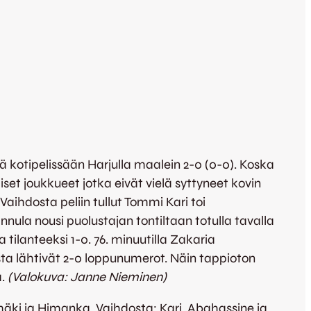
 kotipelissään Harjulla maalein 2-0 (0-0). Koska
iset joukkueet jotka eivät vielä syttyneet kovin
 Vaihdosta peliin tullut Tommi Kari toi
nula nousi puolustajan tontiltaan totulla tavalla
 tilanteeksi 1-0. 76. minuutilla Zakaria
sta lähtivät 2-0 loppunumerot. Näin tappioton
ä.
(Valokuva: Janne Nieminen)
äki ja Himanka. Vaihdosta: Kari, Abahassine ja