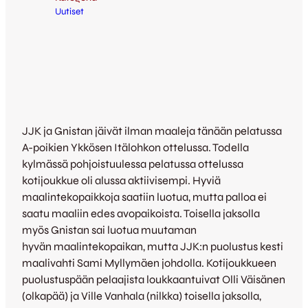
Uutiset
JJK ja Gnistan jäivät ilman maaleja tänään pelatussa
A-poikien Ykkösen Itälohkon ottelussa. Todella
kylmässä pohjoistuulessa pelatussa ottelussa
kotijoukkue oli alussa aktiivisempi. Hyviä
maalintekopaikkoja saatiin luotua, mutta palloa ei
saatu maaliin edes avopaikoista. Toisella jaksolla
myös Gnistan sai luotua muutaman
hyvän maalintekopaikan, mutta JJK:n puolustus kesti
maalivahti Sami Myllymäen johdolla. Kotijoukkueen
puolustuspään pelaajista loukkaantuivat Olli Väisänen
(olkapää) ja Ville Vanhala (nilkka) toisella jaksolla,