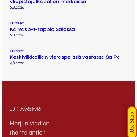
yliopistojalkapallon merkeissä
6.8.2026
Uutiset
Karvas 2-1-tappio Salossa
6.8.2026
Uutiset
Keskiviikkoillan vieraspelissä vastassa SalPa
4.8.2026
JJK Jyväskylä
Harjun stadion
Ihantolantie 1