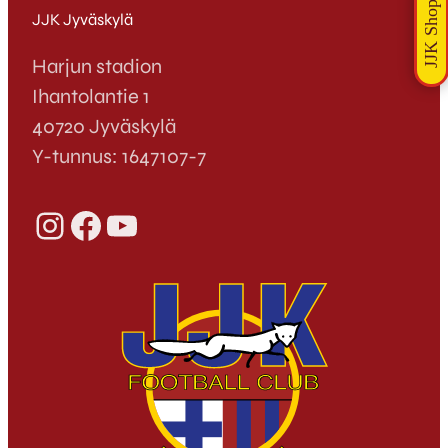
JJK Jyväskylä
Harjun stadion
Ihantolantie 1
40720 Jyväskylä
Y-tunnus: 1647107-7
Instagram
Facebook
YouTube