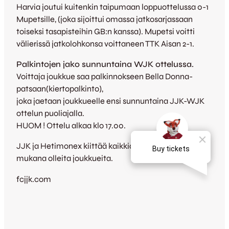
Harvia joutui kuitenkin taipumaan loppuottelussa 0-1
Mupetsille, (joka sijoittui omassa jatkosarjassaan
toiseksi tasapisteihin GB:n kanssa). Mupetsi voitti
välierissä jatkolohkonsa voittaneen TTK Aisan 2-1.
Palkintojen jako sunnuntaina WJK ottelussa.
Voittaja joukkue saa palkinnokseen Bella Donna-
patsaan(kiertopalkinto),
joka jaetaan joukkueelle ensi sunnuntaina JJK-WJK
ottelun puoliajalla.
HUOM ! Ottelu alkaa klo 17.00.
JJK ja Hetimonex kiittää kaikkia tällä kaudella
mukana olleita joukkueita.
fcjjk.com