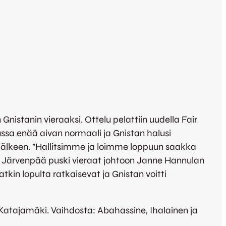
istanin vieraaksi. Ottelu pelattiin uudella Fair
lussa enää aivan normaali ja Gnistan halusi
jälkeen. ”Hallitsimme ja loimme loppuun saakka
kka Järvenpää puski vieraat johtoon Janne Hannulan
atkin lopulta ratkaisevat ja Gnistan voitti
 Katajamäki. Vaihdosta: Abahassine, Ihalainen ja