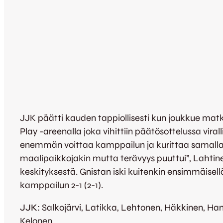
JJK päätti kauden tappiollisesti kun joukkue matk
Play -areenalla joka vihittiin päätösottelussa vir
enemmän voittaa kamppailun ja kurittaa samalla 
maalipaikkojakin mutta terävyys puuttui”, Lahtinen
keskityksestä. Gnistan iski kuitenkin ensimmäisellä 
kamppailun 2-1 (2-1).
JJK:
Salkojärvi, Latikka, Lehtonen, Häkkinen, Han
Kelonen.