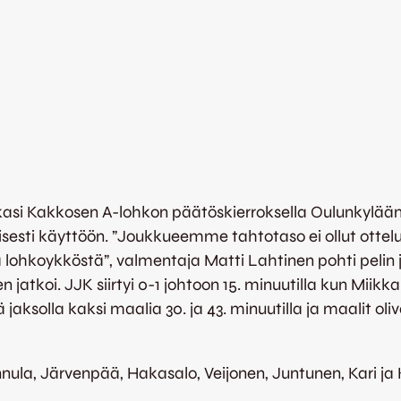
asi Kakkosen A-lohkon päätöskierroksella Oulunkylään Gn
allisesti käyttöön. ”Joukkueemme tahtotaso ei ollut otte
lohkoykköstä”, valmentaja Matti Lahtinen pohti pelin 
 jatkoi. JJK siirtyi 0-1 johtoon 15. minuutilla kun Mii
jaksolla kaksi maalia 30. ja 43. minuutilla ja maalit oliv
nula, Järvenpää, Hakasalo, Veijonen, Juntunen, Kari ja