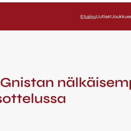
Etusivu
Uutiset
Joukkue
 Gnistan nälkäisemp
sottelussa