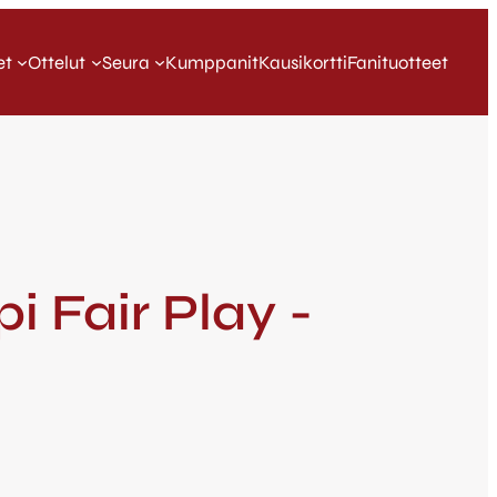
et
Ottelut
Seura
Kumppanit
Kausikortti
Fanituotteet
i Fair Play -