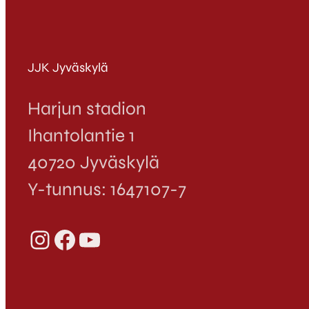
JJK Jyväskylä
Harjun stadion
Ihantolantie 1
40720 Jyväskylä
Y-tunnus: 1647107-7
Instagram
Facebook
YouTube