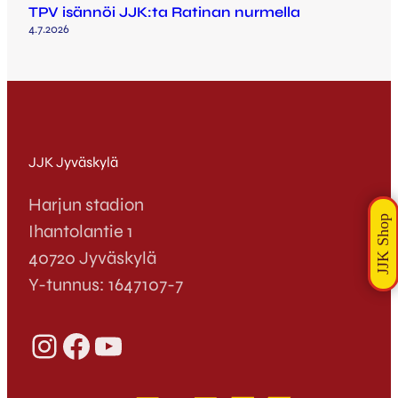
TPV isännöi JJK:ta Ratinan nurmella
4.7.2026
JJK Jyväskylä
Harjun stadion
Ihantolantie 1
40720 Jyväskylä
Y-tunnus: 1647107-7
Instagram
Facebook
YouTube