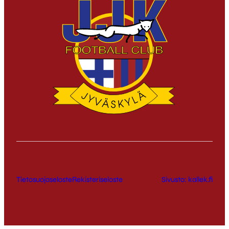
Tietosuojaseloste
Rekisteriseloste
Sivusto: kallek.fi