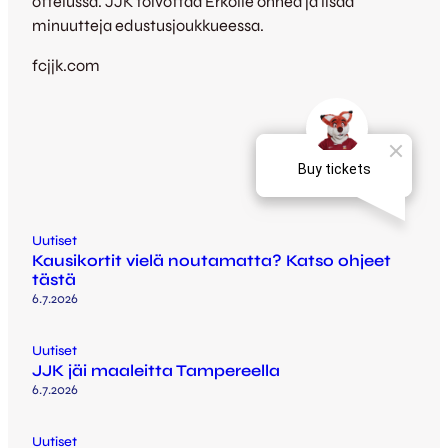
ottelussa. JJK toivottaa Erkolle onnea ja lisää
minuutteja edustusjoukkueessa.
fcjjk.com
Uutiset
Kausikortit vielä noutamatta? Katso ohjeet
tästä
6.7.2026
Uutiset
JJK jäi maaleitta Tampereella
6.7.2026
Uutiset