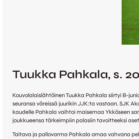
Tuukka Pahkala, s. 2
Kouvolalaislähtöinen Tuukka Pahkala siirtyi B-juni
seuransa väreissä juurikin JJK:ta vastaan. SJK A
kaudelle Pahkala vaihtoi maisemaa Ykköseen sarj
joukkueensa tärkeimpiin palasiin tavoitteeksi as
Taitava ja pallovarma Pahkala omaa vahvana pela