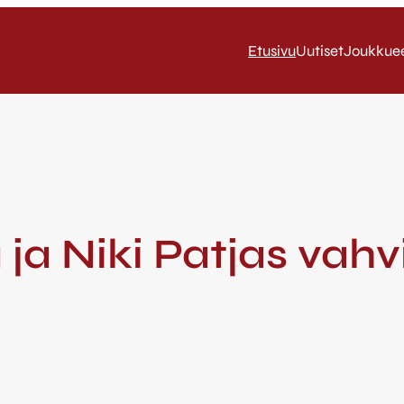
Etusivu
Uutiset
Joukkue
ja Niki Patjas vahv