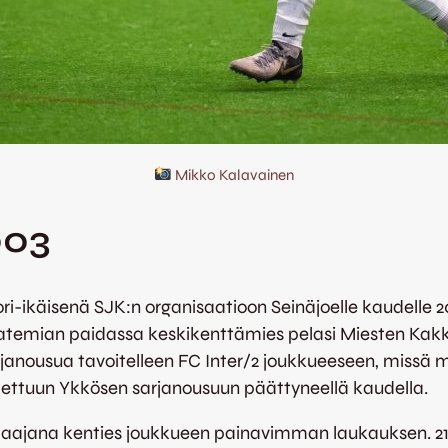
Mikko Kalavainen
003
ori-ikäisenä SJK:n organisaatioon Seinäjoelle kaudelle 2
katemian paidassa keskikenttämies pelasi Miesten Kakko
anousua tavoitelleen FC Inter/2 joukkueeseen, missä m
etettuun Ykkösen sarjanousuun päättyneellä kaudella.
ajana kenties joukkueen painavimman laukauksen. 21 