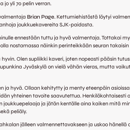
o yli 70 pelin verran.
 valmentaja
Brian Page
. Kettumiehistöstä löytyi valmen
anhoja joukkuekavereita SJK-paidasta.
 minulle ennestään tuttu ja hyvä valmentaja. Tottakai m
an olla nostamassa näinkin perinteikkään seuran takaisi
yvin. Olen supliikki kaveri, joten nopeasti pääsin tutust
upunkina Jyväskylä on vielä vähän vieras, mutta vaikutt
n ja hyvä. Ollaan kehitytty ja menty eteenpäin asioissa,
än yhteinen tavoite saavutettua. Henkilökohtaisesti odo
n joukkuepelaaja ja jätän kentälle aina kaiken mitä mi
ekä peliäly.
kalan jälleen valmennettavakseen ja uskoo hänellä ol