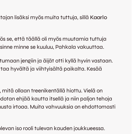
tajan lisäksi myös muita tuttuja, sillä
Kaarlo
yös se, että täällä oli myös muutamia tuttuja
n sinne minne se kuuluu, Pahkala vakuuttaa.
umaan jengiin ja äijät otti kyllä hyvin vastaan.
aa hyvältä ja viihtyisältä paikalta. Kesää
 mitä ollaan treenikentällä hiottu. Vielä on
tan ehjää kautta itsellä ja niin paljon tehoja
nusta irtoaa. Muita vahvuuksia on ehdottomasti
evan iso rooli tulevan kauden joukkueessa.