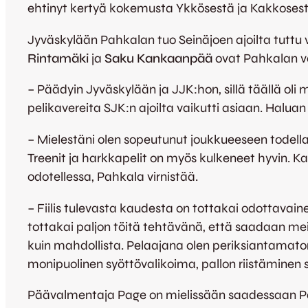
ehtinyt kertyä kokemusta Ykkösestä ja Kakkosesta j
Jyväskylään Pahkalan tuo Seinäjoen ajoilta tuttu
Rintamäki
ja
Saku Kankaanpää
ovat Pahkalan v
– Päädyin Jyväskylään ja JJK:hon, sillä täällä oli
pelikavereita SJK:n ajoilta vaikutti asiaan. Halu
– Mielestäni olen sopeutunut joukkueeseen todella h
Treenit ja harkkapelit on myös kulkeneet hyvin. Ka
odotellessa, Pahkala virnistää.
– Fiilis tulevasta kaudesta on tottakai odottavaine
tottakai paljon töitä tehtävänä, että saadaan meid
kuin mahdollista. Pelaajana olen periksiantamato
monipuolinen syöttövalikoima, pallon riistäminen s
Päävalmentaja Page on mielissään saadessaan Pah