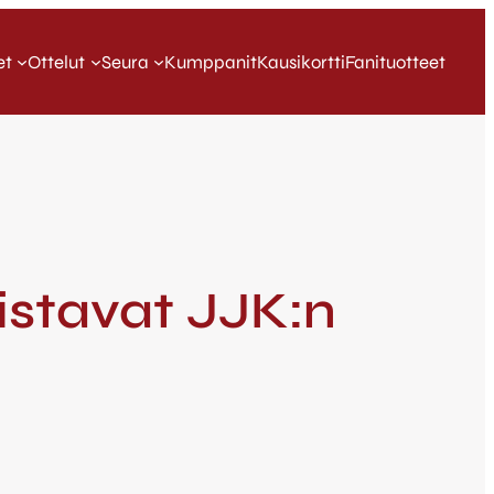
et
Ottelut
Seura
Kumppanit
Kausikortti
Fanituotteet
istavat JJK:n