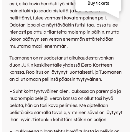
asti, eikä kovin herkästi lyö pitkää. Siellä on vähän
paineitakin jo saada pisteitä, ja kun helle on
hellittänyt, tulee varmasti kovatempoinen peli.
Odotan jopa aika näyttävääkin futisiltaa, jossa tulee
hienosti pelattuja tilanteita molempiin päihin, mutta
Jaron päätyyn sen verran enemmän että tehdään
muutama maali enemmän.
Tuomanen on muodostanut alkukaudesta vankan
duon JJK:n keskikentälle yhdessä
Eero Kortteen
kanssa. Roolitus on löytynyt luontaisesti, ja Tuomanen
on ollut omaan peliinsä pääosin tyytyväinen.
– Suht koht tyytyväinen olen, joukossa on parempia ja
huonompia pelejä. Eeron kanssa on ollut tosi hyvä
pelata, hän on tosi kova pelimies. Me ajatellaan
pelistä aika samalla tavalla, yhteinen sävel on löytynyt
ihan hyvin. Tietenkin kehittämistäkin on paljon.
– Joukkueena ollaan tehty hyvää tulosta ja pelikin on