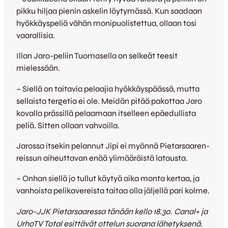
pikku hiljaa pienin askelin löytymässä. Kun saadaan
hyökkäyspeliä vähän monipuolistettua, ollaan tosi
vaarallisia.
Illan Jaro-peliin Tuomasella on selkeät teesit
mielessään.
– Siellä on taitavia pelaajia hyökkäyspäässä, mutta
sellaista tergetia ei ole. Meidän pitää pakottaa Jaro
kovalla prässillä pelaamaan itselleen epäedullista
peliä. Sitten ollaan vahvoilla.
Jarossa itsekin pelannut Jipi ei myönnä Pietarsaaren-
reissun aiheuttavan enää ylimääräistä latausta.
– Onhan siellä jo tullut käytyä aika monta kertaa, ja
vanhoista pelikavereista taitaa olla jäljellä pari kolme.
Jaro-JJK Pietarsaaressa tänään kello 18.30. Canal+ ja
UrhoTV Total esittävät ottelun suorana lähetyksenä.