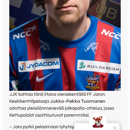
JJK kohtaa tänä iltana vieraskentällä FF Jaron.
Keskikenttäpelaaja
Jukka-Pekka Tuomanen
odottaa yleisöönmenevää jalkapallo-ottelua, jossa
Kettupaidat osoittautuvat paremmiksi.
– Jaro pyrkii pelaamaan lyhytsyöttöpeliä viimeiseen