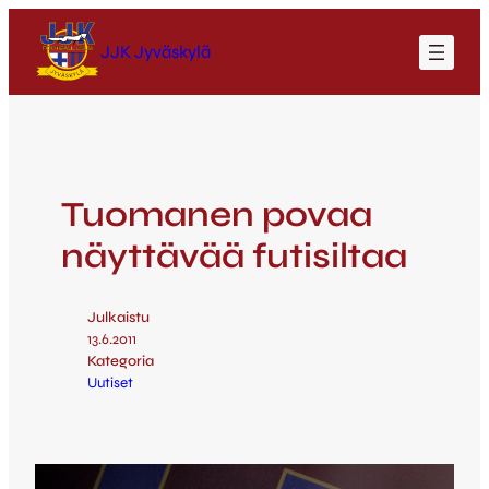
JJK Jyväskylä
Tuomanen povaa
näyttävää futisiltaa
Julkaistu
13.6.2011
Kategoria
Uutiset