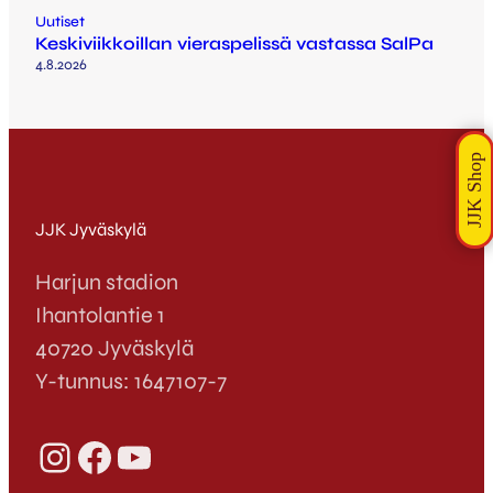
Uutiset
Keskiviikkoillan vieraspelissä vastassa SalPa
4.8.2026
JJK Jyväskylä
Harjun stadion
Ihantolantie 1
40720 Jyväskylä
Y-tunnus: 1647107-7
Instagram
Facebook
YouTube