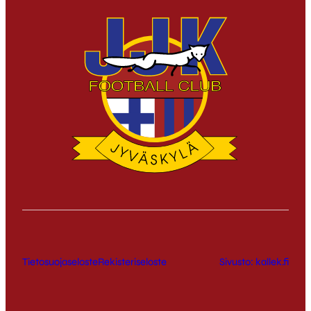
Tietosuojaseloste
Rekisteriseloste
Sivusto: kallek.fi