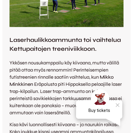
Laserhaulikkoammunta toi vaihtelua
Kettupaitojen treeniviikkoon.
Ykkösen nousukamppailu käy kiivaana, mutta välillä
pitää ottaa myös rennommin! Perinteisempien
futistreenien rinnalle saatiin vaihtelua, kun
Mikko
Minkkinen
Eräpolusta piti Hippoksella pelaajille laser
trap-kilpailun. Laser trap-ammunta on kuin
perinteistä savikiekkojen tarkkuusammuntaa, jossa ei
kuitenkaan ole panoksia – muovisia kiekkoja
ammutaan vain lasersäteillä.
Kisa kävi luonnollisesti kiivaana – ja naurukin raikasi!
Koko joukkue kisasi useampi ammuntakilpailussa,