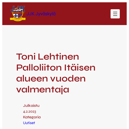
JJK Jyväskylä
Toni Lehtinen
Palloliiton Itäisen
alueen vuoden
valmentaja
Julkaistu
4.2.2023
Kategoria
Uutiset