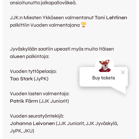
ansioitunutta jalkapalloväkeä.
JJK:n Miesten Ykköseen valmentanut
Toni Lehtinen
palkittiin Vuoden valmentajana
Jyväskylään saatiin upeasti myös muita Itäisen
alueen palkintoja:
Vuoden tyttöpelaaja:
Tao Stark
(JyPK)
Vuoden lasten valmentaja:
Patrik Färm
(JJK Juniorit)
Vuoden seuratyöntekijä:
Johanna Leivonen
(JJK Juniorit, JJK Jyväskylä,
JyPK, JKU)