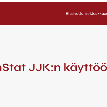
Etusivu
Uutiset
Joukkue
InStat JJK:n käyttö