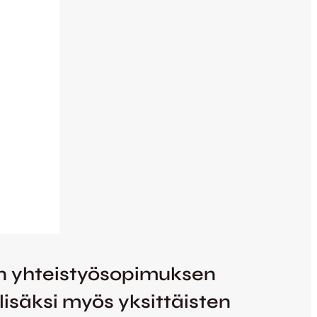
van yhteistyösopimuksen
isäksi myös yksittäisten