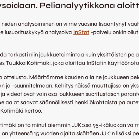
lysoidaan. Pelianalyytikkona aloi
a niiden analysoiminen on viime vuosina lisääntynyt vau
heilusuorituskykyä analysoiva
InStat
-palvelu onkin oll
a tarkasti niin joukkuetoimintaa kuin yksittäisten pela
ies
Tuukka Kotimäki
, joka aloittaa InStatin käyttööno
ta ottelusta. Määritämme kauden alla ne joukkueen pel
 ja -suunnitelmaan. Kehitys näissä muuttujissa on yksi
 ja videot ovat vain osa joukkueen suoritustason paran
 pelaajat saavat säännöllisesti henkilökohtaista palau
 Kotimäki kertoo.
 Kotimäki on toiminut aiemmin JJK:ssa 95-ikäluokan val
on yhteensä 15 vuoden ajalta sisältäen JJK:n lisäksi 