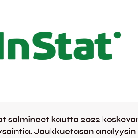
ovat solmineet kautta 2022 koske
sointia. Joukkuetason analyysin l