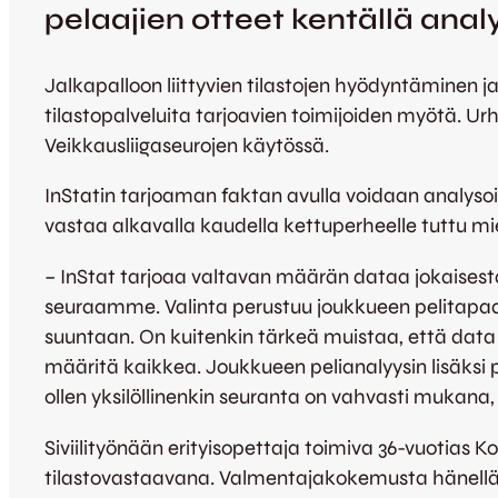
pelaajien otteet kentällä ana
Jalkapalloon liittyvien tilastojen hyödyntäminen j
tilastopalveluita tarjoavien toimijoiden myötä. Ur
Veikkausliigaseurojen käytössä.
InStatin tarjoaman faktan avulla voidaan analysoid
vastaa alkavalla kaudella kettuperheelle tuttu m
– InStat tarjoaa valtavan määrän dataa jokaises
seuraamme. Valinta perustuu joukkueen pelitapaan
suuntaan. On kuitenkin tärkeä muistaa, että data
määritä kaikkea. Joukkueen pelianalyysin lisäksi
ollen yksilöllinenkin seuranta on vahvasti mukana,
Siviilityönään erityisopettaja toimiva 36-vuotias
tilastovastaavana. Valmentajakokemusta hänellä 