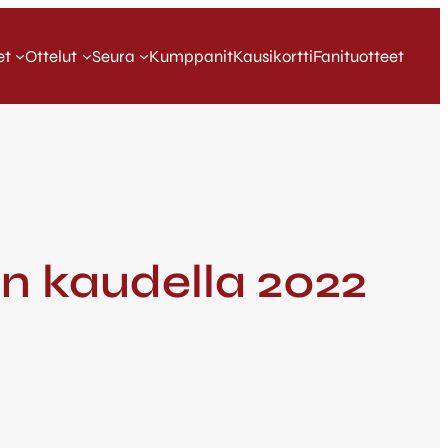
et
Ottelut
Seura
Kumppanit
Kausikortti
Fanituotteet
ön kaudella 2022