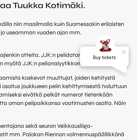
ttaa Tuukka Kotimäki.
hdilla niin maailmalla kuin Suomessakin erilaisten
ut jo useamman vuoden ajan mm.
ajienkin otteita. JJK:n pelidatan analysoinnista
ton myötä JJK:n pelianalyytikkona.
aamista koskevat muuttujat, joiden kehitystä
 osoitus joukkueen pelin kehittymisestä haluttuun
tamiseksi eivätkä pelkät numerot tietenkään
tetta oman pelipaikkansa vaatimusten osalta. Näin
mentajana sekä seuran Veikkausliiga-
pestit mm. Palokan Riennon valmennuspäällikkönä