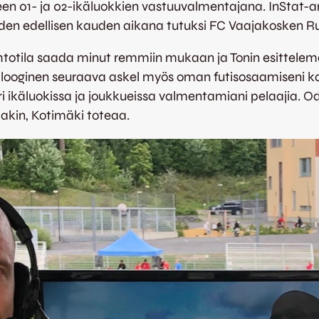
een 01- ja 02-ikäluokkien vastuuvalmentajana. InStat-
kahden edellisen kauden aikana tutuksi FC Vaajakosken
 tahtotila saada minut remmiin mukaan ja Tonin esittele
on looginen seuraava askel myös oman futisosaamiseni
eri ikäluokissa ja joukkueissa valmentamiani pelaajia.
lakin, Kotimäki toteaa.