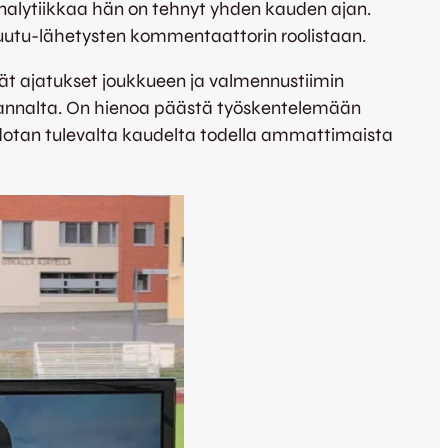
analytiikkaa hän on tehnyt yhden kauden ajan.
 Ruutu-lähetysten kommentaattorin roolistaan.
mät ajatukset joukkueen ja valmennustiimin
 kannalta. On hienoa päästä työskentelemään
 Odotan tulevalta kaudelta todella ammattimaista