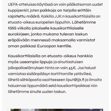
UEFA-otteluissa käytössä on vain pääkatsomon uudet
kuppipenkit, joten
paikkoja on tarjolla erittäin
rajoitettu määrä
. Kaikilla JJK:n kausikorttilaisilla on
etuosto-oikeus europelien lippuihin.
Lähetämme
tällä viikolla jokaiselle kausikorttilaiselle
eurokirjeen, jonka mukana tulevan laskun
eräpäivään mennessä maksamalla varmistat
oman paikkasi Euroopan kentille
.
Kausikorttilaisilla on etuosto-oikeus hankkia
myös useampia lippuja
ja ainutlaatuisen
jalkapalloelämyksen hinta on vain 45€. Jos haluat
varmistaa sisäänpääsyn kortittomille ystävillesi,
lähetä sähköpostia osoitteeseen liput@jjk.fi ja ilmoita
haluamasi lippumäärä sekä kausikorttipaikkasi niin
lähetämme sinulle uuden laskun.