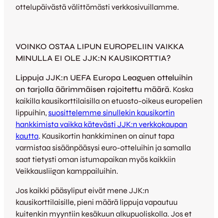
ottelupäivästä välittömästi verkkosivuillamme.
VOINKO OSTAA LIPUN EUROPELIIN VAIKKA
MINULLA EI OLE JJK:N KAUSIKORTTIA?
Lippuja JJK:n UEFA Europa Leaguen otteluihin
on tarjolla äärimmäisen rajoitettu määrä
. Koska
kaikilla kausikorttilaisilla on etuosto-oikeus europelien
lippuihin,
suosittelemme sinullekin kausikortin
hankkimista vaikka kätevästi JJK:n verkkokaupan
kautta
. Kausikortin hankkiminen on ainut tapa
varmistaa sisäänpääsysi euro-otteluihin ja samalla
saat tietysti oman istumapaikan myös kaikkiin
Veikkausliigan kamppailuihin.
Jos kaikki pääsyliput eivät mene JJK:n
kausikorttilaisille, pieni määrä lippuja vapautuu
kuitenkin myyntiin kesäkuun alkupuoliskolla. Jos et