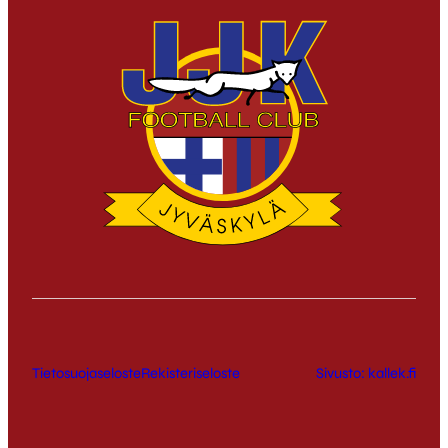
Tietosuojaseloste
Rekisteriseloste
Sivusto: kallek.fi