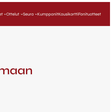
et
Ottelut
Seura
Kumppanit
Kausikortti
Fanituotteet
oimaan