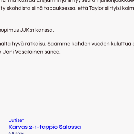
 16, matkustaa Englantiin ja liittyy seuran juniorijoukku
ityiskohdista siinä tapauksessa, että Taylor siirtyisi k
 sopimus JJK:n kanssa.
nalta hyvä ratkaisu. Saamme kahden vuoden kuluttua
ja
Joni Vesalainen
sanoo.
Uutiset
Karvas 2-1-tappio Salossa
6.8.2026