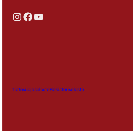
Instagram
Facebook
YouTube
Tietosuojaseloste
Rekisteriseloste