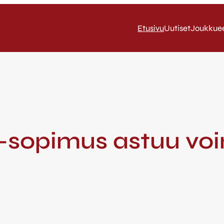
Etusivu
Uutiset
Joukkue
ln-sopimus astuu v