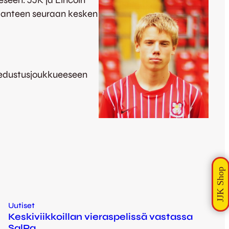
eeseen. JJK ja Lincoln
olmanteen seuraan kesken
 edustusjoukkueeseen
Uutiset
Keskiviikkoillan vieraspelissä vastassa
SalPa