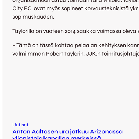
organisaatioon astuu voimaan tällä viikolla. Taylor,
City F.C. ovat myös sopineet korvausteknisistä yks
sopimuskauden.
Taylorilla on vuoteen 2014 saakka voimassa oleva
– Tämä on tässä kohtaa pelaajan kehityksen kan
valmiimman Robert Taylorin, JJK:n toimitusjohta
Uutiset
Anton Aaltosen ura jatkuu Arizonassa
yliopistojalkapallon merkeissä