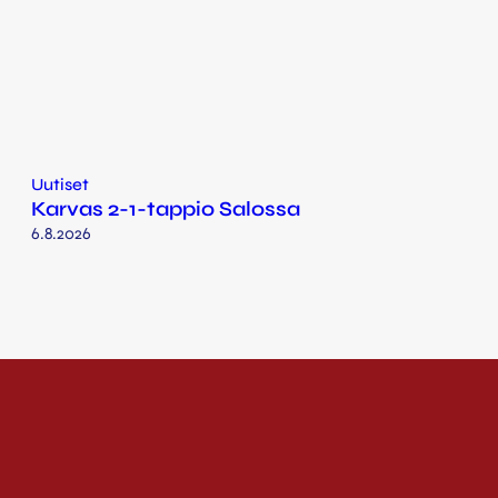
Uutiset
Karvas 2-1-tappio Salossa
6.8.2026