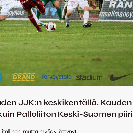
den JJK:n keskikentällä. Kauden 
n kuin Palloliiton Keski-Suomen pi
iitollinen, mutta myös yllättynyt.