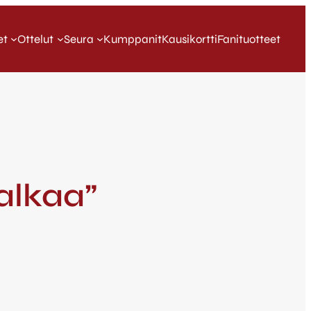
et
Ottelut
Seura
Kumppanit
Kausikortti
Fanituotteet
 alkaa”