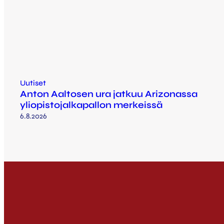
Uutiset
Anton Aaltosen ura jatkuu Arizonassa
yliopistojalkapallon merkeissä
6.8.2026