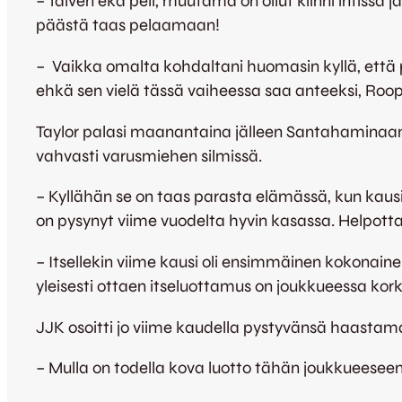
– Talven eka peli, muutama on ollut kiinni intissä j
päästä taas pelaamaan!
– Vaikka omalta kohdaltani huomasin kyllä, että pa
ehkä sen vielä tässä vaiheessa saa anteeksi, Ro
Taylor palasi maanantaina jälleen Santahaminaan j
vahvasti varusmiehen silmissä.
– Kyllähän se on taas parasta elämässä, kun kausi
on pysynyt viime vuodelta hyvin kasassa. Helpottaa
– Itsellekin viime kausi oli ensimmäinen kokonaine
yleisesti ottaen itseluottamus on joukkueessa ko
JJK osoitti jo viime kaudella pystyvänsä haastam
– Mulla on todella kova luotto tähän joukkueeseen