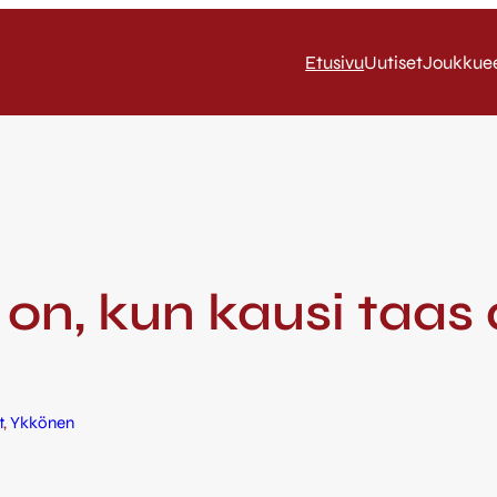
Etusivu
Uutiset
Joukkue
 on, kun kausi taas
t
, 
Ykkönen