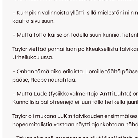
– Kumpikin valinnoista yllätti, sillä mielestäni ni
kautta sivu suun.
– Mutta totta kai se on todella suuri kunnia, tiete
Taylor viettää parhaillaan poikkeuksellista talvik
Urheilukoulussa.
– Onhan tämä aika erilaista. Lomille täältä pääse
pääse, Roope naurahtaa.
– Mutta
Lude
(fysiikkavalmentaja
Antti Luhta
) o
Kunnollisia pallotreenejä ei juuri tällä hetkellä juu
Taylor oli mukana JJK:n talvikauden ensimmäisessä
hopeamitalistia vastaan näytti ajankohtaan nähden