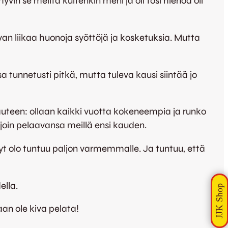
yvin se meiltä kuitenkin meni ja oli tosi hienoa oli
ivan liikaa huonoja syöttöjä ja kosketuksia. Mutta
 tunnetusti pitkä, mutta tuleva kausi siintää jo
kauteen: ollaan kaikki vuotta kokeneempia ja runko
ajoin pelaavansa meillä ensi kauden.
nyt olo tuntuu paljon varmemmalle. Ja tuntuu, että
ella.
an ole kiva pelata!