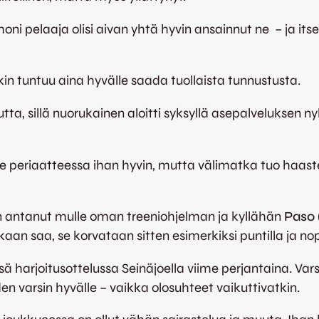
in moni pelaaja olisi aivan yhtä hyvin ansainnut ne – ja 
nkin tuntuu aina hyvälle saada tuollaista tunnustusta.
autta, sillä nuorukainen aloitti syksyllä asepalvelukse
e periaatteessa ihan hyvin, mutta välimatka tuo haaste
n antanut mulle oman treeniohjelman ja kyllähän
Paso 
rikaan saa, se korvataan sitten esimerkiksi puntilla ja no
 harjoitusottelussa Seinäjoella viime perjantaina. Var
 varsin hyvälle – vaikka olosuhteet vaikuttivatkin.