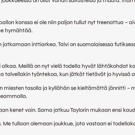
a joukkueessa on ollut vähän sairastelua ja muuta. Ihan h
llon kanssa ei ole niin paljon tullut nyt treenattua – a
ope hymähtää.
atkamaan inttiarkea. Talvi on suomalaisessa futiksessa
 alkaa. Meillä on nyt vielä todella hyvät lähtökohdat 
 talvellakin työntekoa, kun jätkät tietävät jo hyvissä 
n miesten tasolla ja kyllähän se kieltämättä jännitti – 
rkeammalla.
aan kenet vain. Sama jatkuu Taylorin mukaan ensi kaud
. Me tullaan olemaan joukkue, jota vastaan ei todellaka