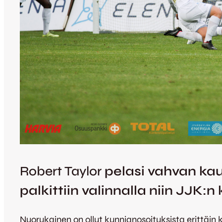
Robert Taylor
pelasi vahvan kau
palkittiin valinnalla niin JJK:
Nuorukainen on ollut kunnianosoituksista erittäin k