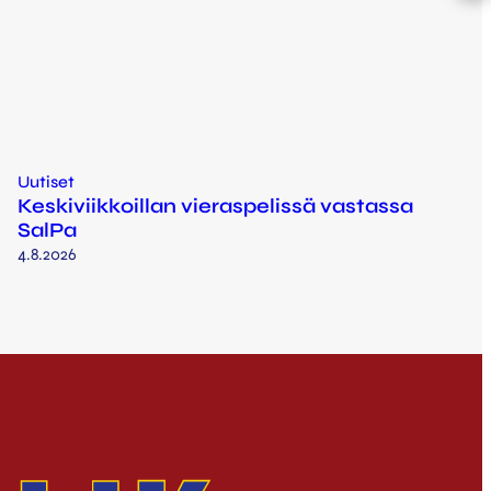
Uutiset
Keskiviikkoillan vieraspelissä vastassa
SalPa
4.8.2026