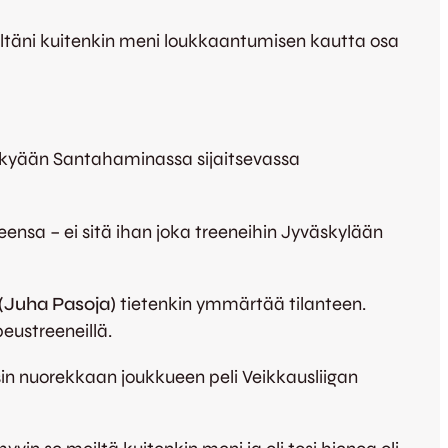
itseltäni kuitenkin meni loukkaantumisen kautta osa
n nykyään Santahaminassa sijaitsevassa
ensa – ei sitä ihan joka treeneihin Jyväskylään
(Juha Pasoja)
tietenkin ymmärtää tilanteen.
peustreeneillä.
sin nuorekkaan joukkueen peli Veikkausliigan