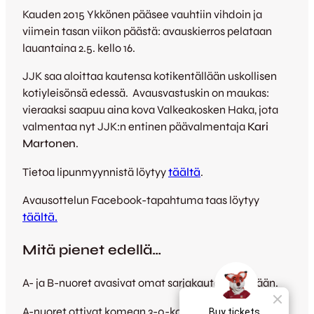
Kauden 2015 Ykkönen pääsee vauhtiin vihdoin ja
viimein tasan viikon päästä: avauskierros pelataan
lauantaina 2.5. kello 16.
JJK saa aloittaa kautensa kotikentällään uskollisen
kotiyleisönsä edessä. Avausvastuskin on maukas:
vieraaksi saapuu aina kova Valkeakosken Haka, jota
valmentaa nyt JJK:n entinen päävalmentaja
Kari
Martonen
.
Tietoa lipunmyynnistä löytyy
täältä
.
Avausottelun Facebook-tapahtuma taas löytyy
täältä.
Mitä pienet edellä…
A- ja B-nuoret avasivat omat sarjakautensa tänään.
A-nuoret ottivat komean 3-0-kotivoiton SM-sarjan