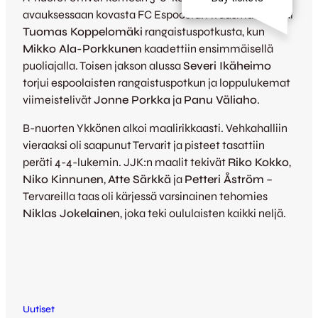
avauksessaan kovasta FC Espoosta. Avausmaalin teki
Tuomas Koppelomäki
rangaistuspotkusta, kun
Mikko Ala-Porkkunen
kaadettiin ensimmäisellä
puoliajalla. Toisen jakson alussa
Severi Ikäheimo
torjui espoolaisten rangaistuspotkun ja loppulukemat
viimeistelivät
Jonne Porkka
ja
Panu Väliaho
.
B-nuorten Ykkönen alkoi maalirikkaasti. Vehkahalliin
vieraaksi oli saapunut Tervarit ja pisteet tasattiin
peräti 4-4-lukemin. JJK:n maalit tekivät
Riko Kokko
,
Niko Kinnunen
,
Atte Särkkä
ja
Petteri Åström
–
Tervareilla taas oli kärjessä varsinainen tehomies
Niklas Jokelainen
, joka teki oululaisten kaikki neljä.
Uutiset