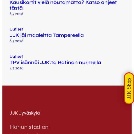
Kausikortit vielä noutamatta? Katso ohjeet
tästä
6.7.2026
Uutiset
JJK jäi maaleitta Tampereella
6.7.2026
Uutiset
TPV isännöi JJK:ta Ratinan nurmella
4.7.2026
JJK Jyväskylä
Harjun stadion