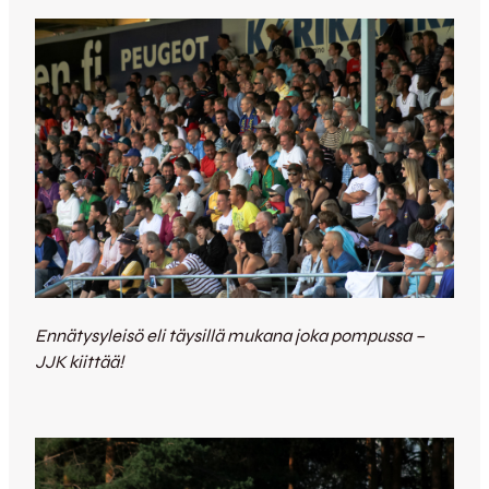
Ennätysyleisö eli täysillä mukana joka pompussa –
JJK kiittää!