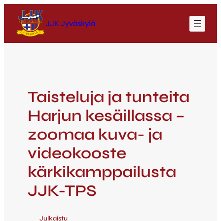
JJK Jyväskylä
Taisteluja ja tunteita
Harjun kesäillassa –
zoomaa kuva- ja
videokooste
kärkikamppailusta
JJK-TPS
Julkaistu