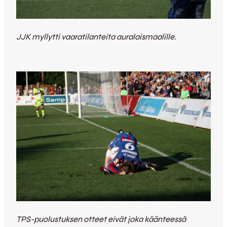
JJK myllytti vaaratilanteita auralaismaalille.
TPS-puolustuksen otteet eivät joka käänteessä