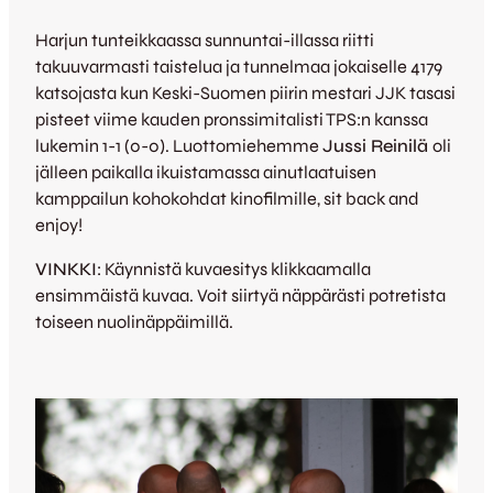
Harjun tunteikkaassa sunnuntai-illassa riitti
takuuvarmasti taistelua ja tunnelmaa jokaiselle 4179
katsojasta kun Keski-Suomen piirin mestari JJK tasasi
pisteet viime kauden pronssimitalisti TPS:n kanssa
lukemin 1-1 (0-0). Luottomiehemme
Jussi Reinilä
oli
jälleen paikalla ikuistamassa ainutlaatuisen
kamppailun kohokohdat kinofilmille, sit back and
enjoy!
VINKKI
: Käynnistä kuvaesitys klikkaamalla
ensimmäistä kuvaa. Voit siirtyä näppärästi potretista
toiseen nuolinäppäimillä.