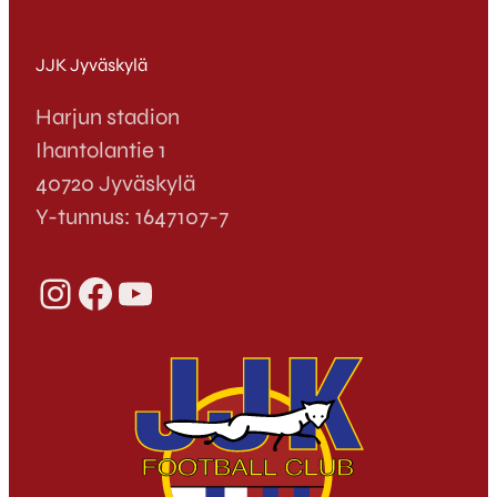
JJK Jyväskylä
Harjun stadion
Ihantolantie 1
40720 Jyväskylä
Y-tunnus: 1647107-7
Instagram
Facebook
YouTube