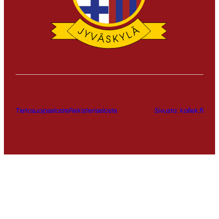
Tietosuojaseloste
Rekisteriseloste
Sivusto: kallek.fi