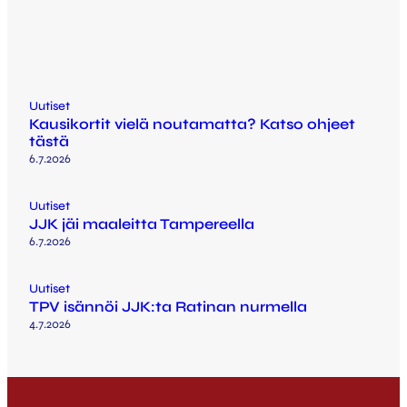
Uutiset
Kausikortit vielä noutamatta? Katso ohjeet
tästä
6.7.2026
Uutiset
JJK jäi maaleitta Tampereella
6.7.2026
Uutiset
TPV isännöi JJK:ta Ratinan nurmella
4.7.2026