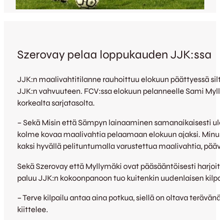
Szerovay pelaa loppukauden JJK:ssa
JJK:n maalivahtitilanne rauhoittuu elokuun päättyessä silt
JJK:n vahvuuteen. FCV:ssa elokuun pelanneelle Sami Myl
korkealta sarjatasolta.
– Sekä Misin että Sämpyn lainaaminen samanaikaisesti ulos o
kolme kovaa maalivahtia pelaamaan elokuun ajaksi. Minus
kaksi hyvällä pelituntumalla varustettua maalivahtia, pä
Sekä Szerovay että Myllymäki ovat pääsääntöisesti harjoi
paluu JJK:n kokoonpanoon tuo kuitenkin uudenlaisen kilpai
– Terve kilpailu antaa aina potkua, siellä on oltava terävä
kiittelee.