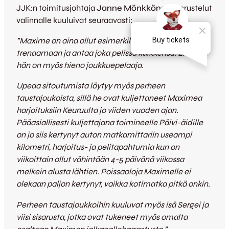
JJK:n toimitusjohtaja
Janne Mönkkönen
. Perustelut
valinnalle kuuluivat seuraavasti:
”Maxime on aina ollut esimerkillinen ja yritteliäs
trenaamaan ja antaa joka pelissä kaikkensa.
Lisäksi
hän on myös hieno joukkuepelaaja.
Upeaa sitoutumista löytyy myös perheen
taustajoukoista, sillä he ovat kuljettaneet Maximea
harjoituksiin Keuruulta jo viiden vuoden ajan.
Pääasiallisesti kuljettajana toimineelle Päivi-äidille
on jo siis kertynyt auton matkamittariin useampi
kilometri, h
arjoitus- ja pelitapahtumia kun on
viikoittain ollut vähintään 4-5 päivänä viikossa
melkein alusta lähtien.
Poissaoloja Maximelle ei
olekaan paljon kertynyt, vaikka kotimatka pitkä onkin.
Perheen taustajoukkoihin kuuluvat myös isä Sergei ja
viisi sisarusta, jotka ovat tukeneet myös omalta