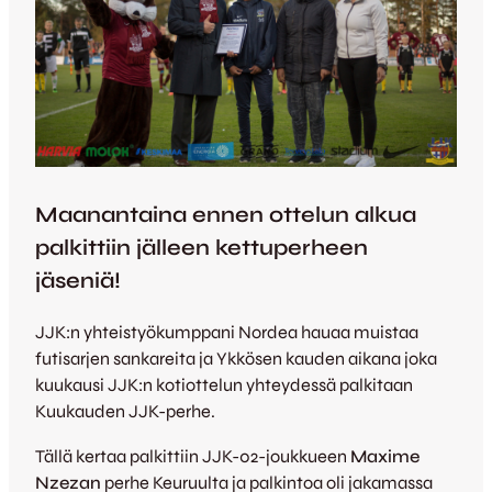
Maanantaina ennen ottelun alkua
palkittiin jälleen kettuperheen
jäseniä!
JJK:n yhteistyökumppani Nordea hauaa muistaa
futisarjen sankareita ja Ykkösen kauden aikana joka
kuukausi JJK:n kotiottelun yhteydessä palkitaan
Kuukauden JJK-perhe.
Tällä kertaa palkittiin JJK-02-joukkueen
Maxime
Nzezan
perhe Keuruulta ja palkintoa oli jakamassa