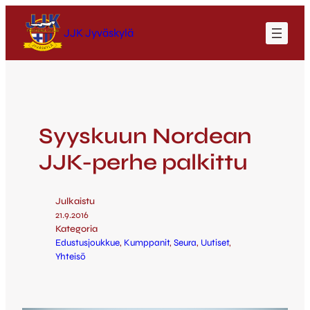
JJK Jyväskylä
Syyskuun Nordean
JJK-perhe palkittu
Julkaistu
21.9.2016
Kategoria
Edustusjoukkue
, 
Kumppanit
, 
Seura
, 
Uutiset
, 
Yhteisö