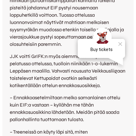
niinikään putoamiskamppailun kannalta tärkeitä
pisteitä jahdannut EIF pystyi nousemaan
loppuhetkillä voittoon. Tuossa ottelussa
luonnonvoimat näyttivät mahtiaan melkoisen
syysmyräkän muodossa etenkin toisella puoliajalla ja
vierasjoukkue pystyi sopeuttamaan peliään
olosuhteisiin paremmin.
JJK voitti GrIFK:n myös aiemmassa Harjulla
pelatussa ottelussa, tuolloin niinikään 1-0-lukemin
Leppäsen maalilla. Vahvasti noususta Veikkausliigaan
taistelevat Kettupaidat ovatkin selkeästi
kotikentällään ottelun ennakkosuosikkeja.
– Ennakkoasetelmiltaan melko samanlainen ottelu
kuin EIF:a vastaan – kyllähän me tähän
ennakkosuosikkina lähdetään. Meidän pitää saada
pallonhallinta tuottamaan tulosta.
– Treeneissä on käyty läpi sitä, miten