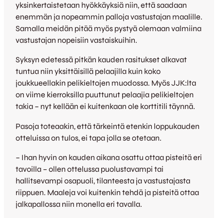
yksinkertaistetaan hyökkäyksiä niin, että saadaan
enemmän ja nopeammin palloja vastustajan maalille.
Samalla meidän pitää myös pystyä olemaan valmiina
vastustajan nopeisiin vastaiskuihin.
Syksyn edetessä pitkän kauden rasitukset alkavat
tuntua niin yksittäisillä pelaajilla kuin koko
joukkueellakin pelikieltojen muodossa. Myös JJK:lta
on viime kierroksilla puuttunut pelaajia pelikieltojen
takia – nyt kellään ei kuitenkaan ole korttitili täynnä.
Pasoja toteaakin, että tärkeintä etenkin loppukauden
otteluissa on tulos, ei tapa jolla se otetaan.
– Ihan hyvin on kauden aikana osattu ottaa pisteitä eri
tavoilla – ollen ottelussa puolustavampi tai
hallitsevampi osapuoli, tilanteesta ja vastustajasta
riippuen. Maaleja voi kuitenkin tehdä ja pisteitä ottaa
jalkapallossa niin monella eri tavalla.