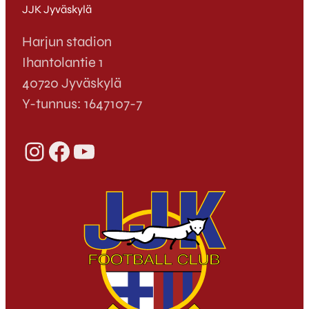
JJK Jyväskylä
Harjun stadion
Ihantolantie 1
40720 Jyväskylä
Y-tunnus: 1647107-7
Instagram
Facebook
YouTube