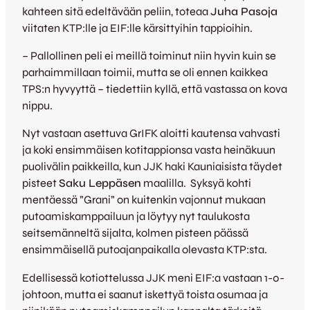
kahteen sitä edeltävään peliin, toteaa
Juha Pasoja
viitaten KTP:lle ja EIF:lle kärsittyihin tappioihin.
– Pallollinen peli ei meillä toiminut niin hyvin kuin se
parhaimmillaan toimii, mutta se oli ennen kaikkea
TPS:n hyvyyttä – tiedettiin kyllä, että vastassa on kova
nippu.
Nyt vastaan asettuva GrIFK aloitti kautensa vahvasti
ja koki ensimmäisen kotitappionsa vasta heinäkuun
puolivälin paikkeilla, kun JJK haki Kauniaisista täydet
pisteet
Saku Leppäsen
maalilla. Syksyä kohti
mentäessä ”Grani” on kuitenkin vajonnut mukaan
putoamiskamppailuun ja löytyy nyt taulukosta
seitsemänneltä sijalta, kolmen pisteen päässä
ensimmäisellä putoajanpaikalla olevasta KTP:sta.
Edellisessä kotiottelussa JJK meni EIF:a vastaan 1-0-
johtoon, mutta ei saanut iskettyä toista osumaa ja