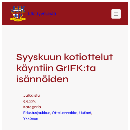
JJK Jyväskylä
Syyskuun kotiottelut
käyntiin GrIFK:ta
isännöiden
Julkaistu
9.9.2016
Kategoria
Edustusjoukkue
, 
Otteluennakko
, 
Uutiset
, 
Ykkönen