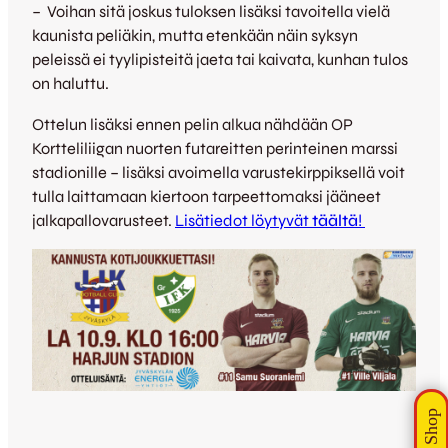
– Voihan sitä joskus tuloksen lisäksi tavoitella vielä
kaunista peliäkin, mutta etenkään näin syksyn
peleissä ei tyylipisteitä jaeta tai kaivata, kunhan tulos
on haluttu.
Ottelun lisäksi ennen pelin alkua nähdään OP
Kortteliliigan nuorten futareitten perinteinen marssi
stadionille – lisäksi avoimella varustekirppiksellä voit
tulla laittamaan kiertoon tarpeettomaksi jääneet
jalkapallovarusteet.
Lisätiedot löytyvät
täältä
!