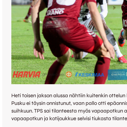
Heti toisen jakson alussa nähtiin kuitenkin ottel
Pusku ei täysin onnistunut, vaan pallo otti epäonn
suihkuun. TPS sai tilanteesta myös vapaapotkun a
vapaapotkun ja kotijoukkue selvisi tiukasta tilan