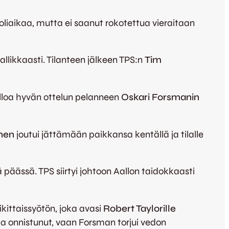
puoliaikaa, mutta ei saanut rokotettua vieraitaan
allikkaasti. Tilanteen jälkeen TPS:n
Tim
alloa hyvän ottelun pelanneen
Oskari Forsmanin
nen
joutui jättämään paikkansa kentällä ja tilalle
päässä. TPS siirtyi johtoon Aallon taidokkaasti
ikittaissyötön, joka avasi
Robert Taylorille
aa onnistunut, vaan Forsman torjui vedon