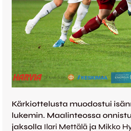
Kärkiottelusta muodostui isänni
lukemin. Maalinteossa onnistu
jaksolla
Ilari Mettälä
ja
Mikko H