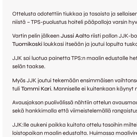
Ottelusta odotettiin tiukkaa ja tasaista ja sellais
niistä – TPS-puolustus hoiteli pääpalloja varsin hyv
Vartin pelin jälkeen
Jussi Aalto
riisti pallon JJK-b
Tuomikoski
loukkasi itseään ja joutui lopulta tus
JJK sai luotua painetta TPS:n maalin edustalle h
selän taakse.
Myös JJK joutui tekemään ensimmäisen vaihtons
tuli
Tommi Kari
. Manniselle ei kuitenkaan käyny
Avausjakson puolivälissä nähtiin ottelun avausmaal
sekä hankkimalla että viimeistelemällä rangaistu
JJK:lle aukeni paikka kuitata ottelu tasoihin miltei
loistopaikan maalin edustalta. Huimassa maaliviree