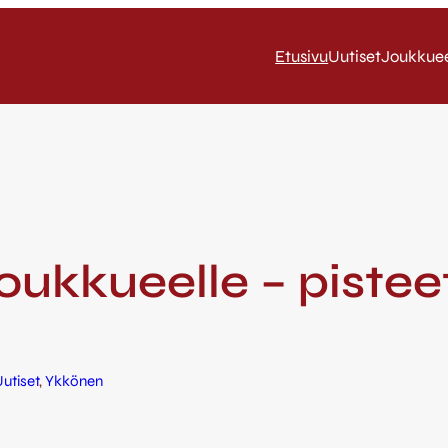
Etusivu
Uutiset
Joukkue
joukkueelle – piste
utiset
, 
Ykkönen