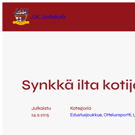
JJK Jyväskylä
Synkkä ilta koti
Julkaistu
Kategoria
24.9.2015
Edustusjoukkue
, 
Otteluraportti
, 
U