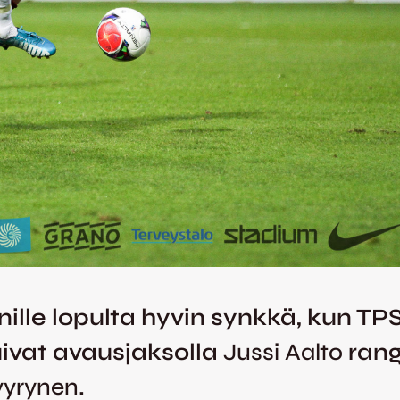
lle lopulta hyvin synkkä, kun TPS 
ivat avausjaksolla
Jussi Aalto
rang
yyrynen
.