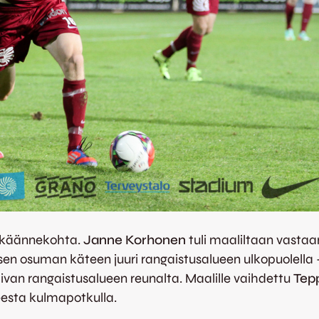
un käännekohta.
Janne Korhonen
tuli maaliltaan vastaan
isen osuman käteen juuri rangaistusalueen ulkopuolella –
ivan rangaistusalueen reunalta. Maalille vaihdettu
Tep
teesta kulmapotkulla.