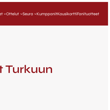
et
Ottelut
Seura
Kumppanit
Kausikortti
Fanituotteet
et Turkuun