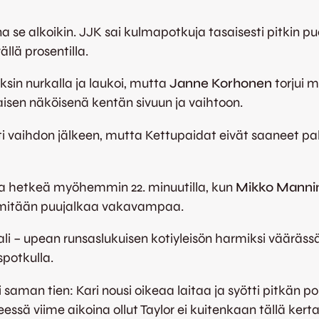
ena se alkoikin. JJK sai kulmapotkuja tasaisesti pitkin 
ällä prosentilla.
oksin nurkalla ja laukoi, mutta
Janne Korhonen
torjui m
kaisen näköisenä kentän sivuun ja vaihtoon.
eti vaihdon jälkeen, mutta Kettupaidat eivät saaneet p
a hetkeä myöhemmin 22. minuutilla, kun
Mikko Manni
t mitään puujalkaa vakavampaa.
i – upean runsaslukuisen kotiyleisön harmiksi väärässä 
spotkulla.
 saman tien: Kari nousi oikeaa laitaa ja syötti pitkän po
ssä viime aikoina ollut Taylor ei kuitenkaan tällä kert