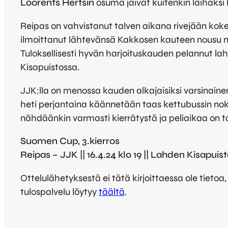
Loorents Hertsin
osuma jäivät kuitenkin laihaksi
Reipas on vahvistanut talven aikana rivejään koken
ilmoittanut lähtevänsä Kakkosen kauteen nousu mi
Tuloksellisesti hyvän harjoituskauden pelannut lah
Kisapuistossa.
JJK:lla on menossa kauden alkajaisiksi varsinaine
heti perjantaina käännetään taas kettubussin nok
nähdäänkin varmasti kierrätystä ja peliaikaa on tarjo
Suomen Cup, 3.kierros
Reipas – JJK || 16.4.24 klo 19 || Lahden Kisapuis
Ottelulähetyksestä ei tätä kirjoittaessa ole tietoa
tulospalvelu löytyy
täältä
.