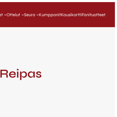
et
Ottelut
Seura
Kumppanit
Kausikortti
Fanituotteet
 Reipas