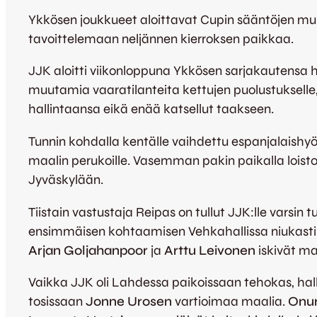
Ykkösen joukkueet aloittavat Cupin sääntöjen mu
tavoittelemaan neljännen kierroksen paikkaa.
JJK aloitti viikonloppuna Ykkösen sarjakautensa 
muutamia vaaratilanteita kettujen puolustukselle
hallintaansa eikä enää katsellut taakseen.
Tunnin kohdalla kentälle vaihdettu espanjalaish
maalin perukoille. Vasemman pakin paikalla loisto
Jyväskylään.
Tiistain vastustaja Reipas on tullut JJK:lle varsin 
ensimmäisen kohtaamisen Vehkahallissa niukasti 1
Arjan Goljahanpoor
ja
Arttu Leivonen
iskivät ma
Vaikka JJK oli Lahdessa paikoissaan tehokas, ha
tosissaan
Jonne Urosen
vartioimaa maalia.
Onur