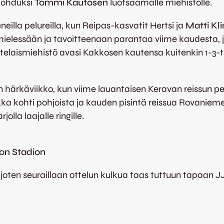
 lohduksi
Tommi Kautosen
luotsaamalle miehistölle.
eilla pelureilla, kun Reipas-kasvatit Hertsi ja
Matti Kl
elessään ja tavoitteenaan parantaa viime kaudesta, jol
telaismiehistö avasi Kakkosen kautensa kuitenkin 1-3-ta
n härkäviikko, kun viime lauantaisen Keravan reissun 
ka kohti pohjoista ja kauden pisintä reissua Rovanieme
lla laajalle ringille.
ton Stadion
, joten seuraillaan ottelun kulkua taas tuttuun tapaan J