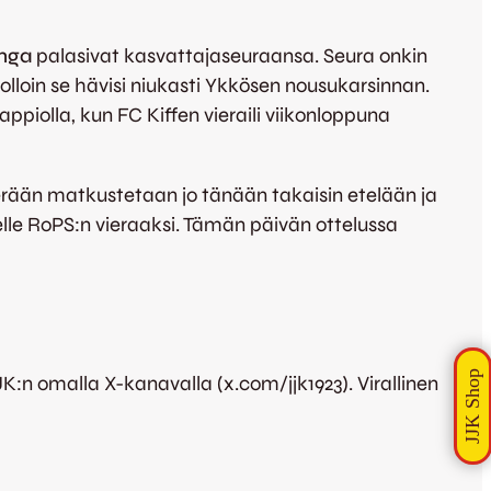
inga
palasivat kasvattajaseuraansa. Seura onkin
loin se hävisi niukasti Ykkösen nousukarsinnan.
ppiolla, kun FC Kiffen vieraili viikonloppuna
perään matkustetaan jo tänään takaisin etelään ja
lle RoPS:n vieraaksi. Tämän päivän ottelussa
JK:n omalla X-kanavalla (x.com/jjk1923). Virallinen