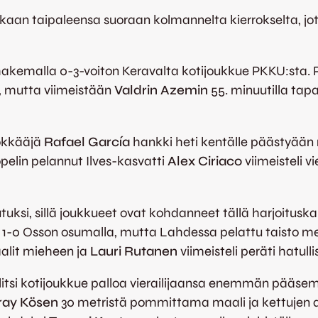
kaan taipaleensa suoraan kolmannelta kierrokselta, jo
hakemalla 0-3-voiton Keravalta kotijoukkue PKKU:sta. P
, mutta viimeistään
Valdrin Azemin
55. minuutilla tap
yökkääjä
Rafael García
hankki heti kentälle päästyään 
pelin pelannut Ilves-kasvatti
Alex Ciriaco
viimeisteli v
tutuksi, sillä joukkueet ovat kohdanneet tällä harjoitusk
-0 Osson osumalla, mutta Lahdessa pelattu taisto meni
alit mieheen ja
Lauri Rutanen
viimeisteli peräti hatulli
llitsi kotijoukkue palloa vierailijaansa enemmän pä
ay Kösen
30 metristä pommittama maali ja kettujen a