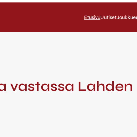
Etusivu
Uutiset
Joukkue
 vastassa Lahden