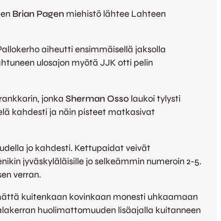
ten
Brian Pagen
miehistö lähtee Lahteen
allokerho aiheutti ensimmäisellä jaksolla
ahtuneen ulosajon myötä JJK otti pelin
rankkarin, jonka
Sherman Osso
laukoi tylysti
ielä kahdesti ja näin pisteet matkasivat
audella jo kahdesti. Kettupaidat veivät
kin jyväskyläläisille jo selkeämmin numeroin 2-5.
sen verran.
äsemättä kuitenkaan kovinkaan monesti uhkaamaan
lakerran huolimattomuuden lisäajalla kuitanneen