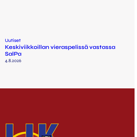
Uutiset
Keskiviikkoillan vieraspelissä vastassa
SalPa
4.8.2026