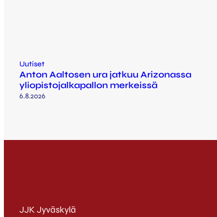
Uutiset
Anton Aaltosen ura jatkuu Arizonassa
yliopistojalkapallon merkeissä
6.8.2026
JJK Jyväskylä