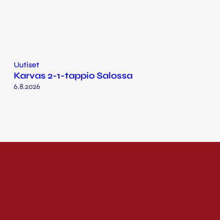
Uutiset
Karvas 2-1-tappio Salossa
6.8.2026