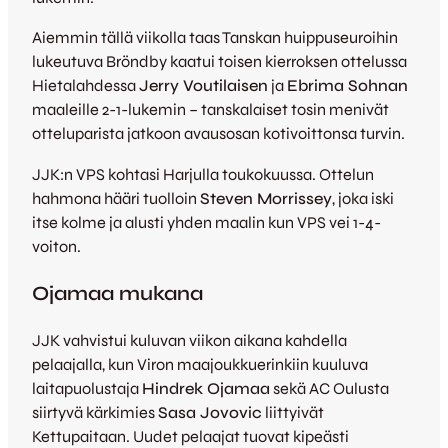
Aiemmin tällä viikolla taas Tanskan huippuseuroihin
lukeutuva Bröndby kaatui toisen kierroksen ottelussa
Hietalahdessa
Jerry Voutilaisen
ja
Ebrima Sohnan
maaleille 2-1-lukemin – tanskalaiset tosin menivät
otteluparista jatkoon avausosan kotivoittonsa turvin.
JJK:n VPS kohtasi Harjulla toukokuussa. Ottelun
hahmona hääri tuolloin
Steven Morrissey
, joka iski
itse kolme ja alusti yhden maalin kun VPS vei 1-4-
voiton.
Ojamaa mukana
JJK vahvistui kuluvan viikon aikana kahdella
pelaajalla, kun Viron maajoukkuerinkiin kuuluva
laitapuolustaja
Hindrek Ojamaa
sekä AC Oulusta
siirtyvä kärkimies
Sasa Jovovic
liittyivät
Kettupaitaan. Uudet pelaajat tuovat kipeästi