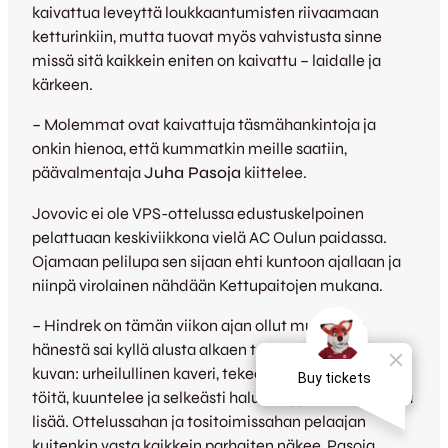
kaivattua leveyttä loukkaantumisten riivaamaan
ketturinkiin, mutta tuovat myös vahvistusta sinne
missä sitä kaikkein eniten on kaivattu – laidalle ja
kärkeen.
– Molemmat ovat kaivattuja täsmähankintoja ja
onkin hienoa, että kummatkin meille saatiin,
päävalmentaja
Juha Pasoja
kiittelee.
Jovovic ei ole VPS-ottelussa edustuskelpoinen
pelattuaan keskiviikkona vielä AC Oulun paidassa.
Ojamaan pelilupa sen sijaan ehti kuntoon ajallaan ja
niinpä virolainen nähdään Kettupaitojen mukana.
– Hindrek on tämän viikon ajan ollut mukana ja
hänestä sai kyllä alusta alkaen todella positiivisen
kuvan: urheilullinen kaveri, tekee kentällä nöyrästi
töitä, kuuntelee ja selkeästi haluaa oppia kaiken aikaa
lisää. Ottelussahan ja tositoimissahan pelaajan
kuitenkin vasta kaikkein parhaiten näkee, Pasoja