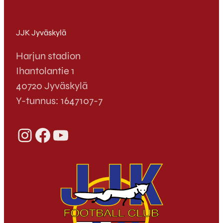
JJK Jyväskylä
Harjun stadion
Ihantolantie 1
40720 Jyväskylä
Y-tunnus: 1647107-7
Instagram
Facebook
YouTube