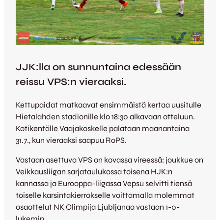
JJK:lla on sunnuntaina edessään
reissu VPS:n vieraaksi.
Kettupaidat matkaavat ensimmäistä kertaa uusitulle
Hietalahden stadionille klo 18:30 alkavaan otteluun.
Kotikentälle Vaajakoskelle palataan maanantaina
31.7., kun vieraaksi saapuu RoPS.
Vastaan asettuva VPS on kovassa vireessä: joukkue on
Veikkausliigan sarjataulukossa toisena HJK:n
kannassa ja Eurooppa-liigassa Vepsu selvitti tiensä
toiselle karsintakierrokselle voittamalla molemmat
osaottelut NK Olimpija Ljubljanaa vastaan 1-0-
lukemin.