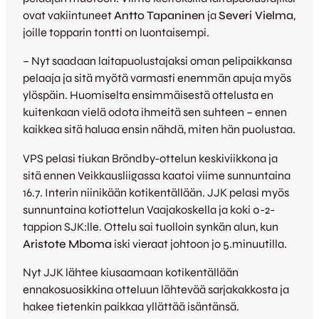
ovat vakiintuneet
Antto Tapaninen
ja
Severi Vielma
,
joille topparin tontti on luontaisempi.
– Nyt saadaan laitapuolustajaksi oman pelipaikkansa
pelaaja ja sitä myötä varmasti enemmän apuja myös
ylöspäin. Huomiselta ensimmäisestä ottelusta en
kuitenkaan vielä odota ihmeitä sen suhteen – ennen
kaikkea sitä haluaa ensin nähdä, miten hän puolustaa.
VPS pelasi tiukan Bröndby-ottelun keskiviikkona ja
sitä ennen Veikkausliigassa kaatoi viime sunnuntaina
16.7. Interin niinikään kotikentällään. JJK pelasi myös
sunnuntaina kotiottelun Vaajakoskella ja koki 0-2-
tappion SJK:lle. Ottelu sai tuolloin synkän alun, kun
Aristote Mboma
iski vieraat johtoon jo 5.minuutilla.
Nyt JJK lähtee kiusaamaan kotikentällään
ennakosuosikkina otteluun lähtevää sarjakakkosta ja
hakee tietenkin paikkaa yllättää isäntänsä.