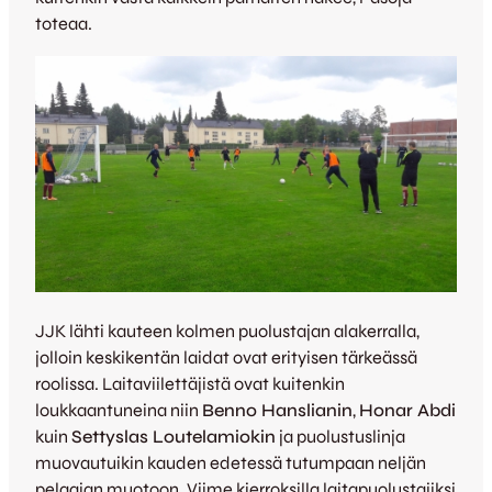
toteaa.
JJK lähti kauteen kolmen puolustajan alakerralla,
jolloin keskikentän laidat ovat erityisen tärkeässä
roolissa. Laitaviilettäjistä ovat kuitenkin
loukkaantuneina niin
Benno Hanslianin
,
Honar Abdi
kuin
Settyslas Loutelamiokin
ja puolustuslinja
muovautuikin kauden edetessä tutumpaan neljän
pelaajan muotoon. Viime kierroksilla laitapuolustajiksi