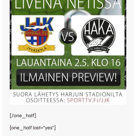
[/one_half]
[one_half last=”yes”]