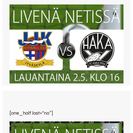
[one_half last=”n0″]