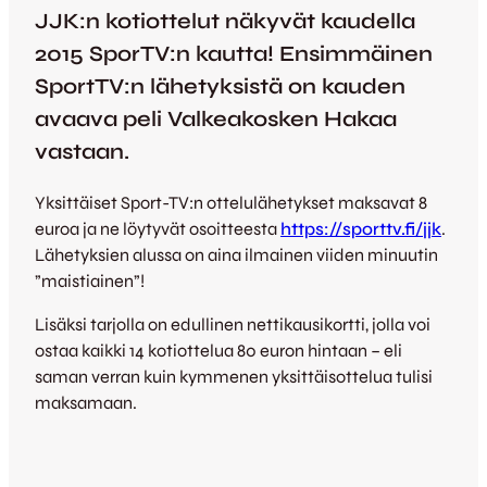
JJK:n kotiottelut näkyvät kaudella
2015 SporTV:n kautta! Ensimmäinen
SportTV:n lähetyksistä on kauden
avaava peli Valkeakosken Hakaa
vastaan.
Yksittäiset Sport-TV:n ottelulähetykset maksavat 8
euroa ja ne löytyvät osoitteesta
https://sporttv.fi/jjk
.
Lähetyksien alussa on aina ilmainen viiden minuutin
”maistiainen”!
Lisäksi tarjolla on edullinen nettikausikortti, jolla voi
ostaa kaikki 14 kotiottelua 80 euron hintaan – eli
saman verran kuin kymmenen yksittäisottelua tulisi
maksamaan.