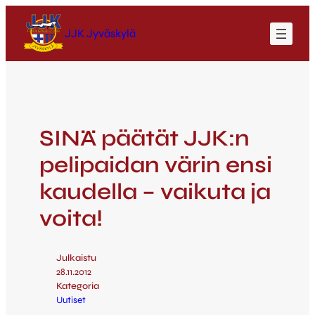
JJK Jyväskylä
SINÄ päätät JJK:n
pelipaidan värin ensi
kaudella – vaikuta ja
voita!
Julkaistu
28.11.2012
Kategoria
Uutiset