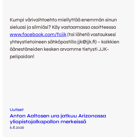
Kumpi värivaihtoehto miellyttää enemmän sinun
sieluasi ja silmiäsi? Käy vastaamassa osoitteessa
www.facebook.com/fcjjk
(tai lähetä vastauksesi
yhteystietoineen sähköpostilla jjk@jjk.fi) – kaikkien
äänestäneiden kesken arvomme tietysti JJK-
pelipaidan!
Uutiset
Anton Aaltosen ura jatkuu Arizonassa
yliopistojalkapallon merkeissä
6.8.2026