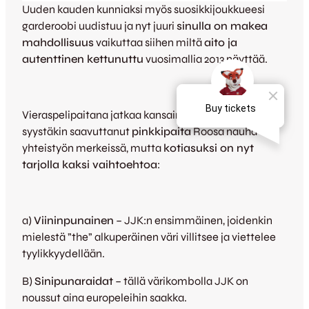
Uuden kauden kunniaksi myös suosikkijoukkueesi
garderoobi uudistuu ja nyt juuri
sinulla on makea
mahdollisuus
vaikuttaa siihen miltä
aito ja
autenttinen kettunuttu
vuosimallia 2013 näyttää.
Vieraspelipaitana jatkaa kansainvälistäkin huomiota
syystäkin saavuttanut
pinkkipaita
Roosa nauha -
yhteistyön merkeissä, mutta
kotiasuksi on nyt
tarjolla kaksi vaihtoehtoa
:
a)
Viininpunainen
– JJK:n ensimmäinen, joidenkin
mielestä ”the” alkuperäinen väri villitsee ja viettelee
tyylikkyydellään.
B)
Sinipunaraidat
– tällä värikombolla JJK on
noussut aina europeleihin saakka.