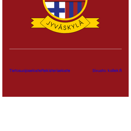
Tietosuojaseloste
Rekisteriseloste
Sivusto: kallek.fi