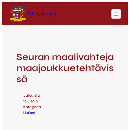
JJK Jyväskylä
Seuran maalivahteja
maajoukkuetehtävis
sä
Julkaistu
10.8.2010
Kategoria
Uutiset