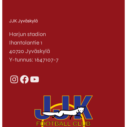
JJK Jyväskylä
Harjun stadion
Ihantolantie 1
40720 Jyväskylä
Y-tunnus: 1647107-7
Instagram
Facebook
YouTube