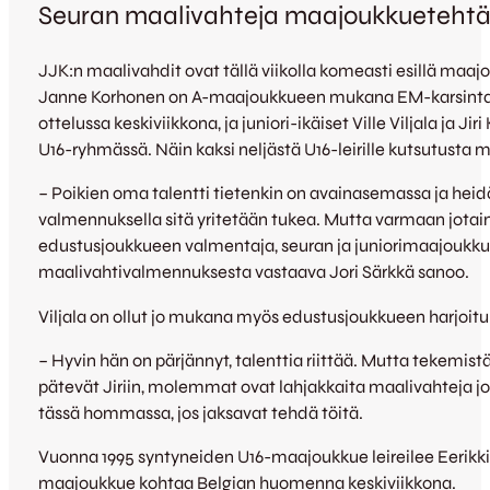
Seuran maalivahteja maajoukkuetehtä
JJK:n maalivahdit ovat tällä viikolla komeasti esillä maa
Janne Korhonen on A-maajoukkueen mukana EM-karsintaa
ottelussa keskiviikkona, ja juniori-ikäiset Ville Viljala ja Jir
U16-ryhmässä. Näin kaksi neljästä U16-leirille kutsutusta 
– Poikien oma talentti tietenkin on avainasemassa ja he
valmennuksella sitä yritetään tukea. Mutta varmaan jotain
edustusjoukkueen valmentaja, seuran ja juniorimaajoukk
maalivahtivalmennuksesta vastaava Jori Särkkä sanoo.
Viljala on ollut jo mukana myös edustusjoukkueen harjoitu
– Hyvin hän on pärjännyt, talenttia riittää. Mutta tekemist
pätevät Jiriin, molemmat ovat lahjakkaita maalivahteja jo
tässä hommassa, jos jaksavat tehdä töitä.
Vuonna 1995 syntyneiden U16-maajoukkue leireilee Eerikkiläs
maajoukkue kohtaa Belgian huomenna keskiviikkona.