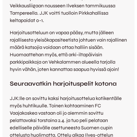
Veikkausliigaan nousseen Ilveksen tammikuussa
Tampereella. JJK voitti tuolloin Pirkkahallissa
keltapaidat 0-1.
Harjoitusotteluun on vapaa pääsy, mutta jälleen
rajallisesta yleisökapasiteetista johtuen vain rajallinen
määrä katsojia voidaan ottaa halliin sisään.
Huomaattehan myös, että arki-iltapäivisin
parkkipaikkoja on Vehkalammen alueella tarjolla
hyvin vähän, joten kannattaa saapua hyvissä ajoin!
Seuraavatkin harjoituspelit kotona
JJK:lle on sovittu kaksi harjoitusottelua kotikentälle
myös huhtikuulle. Toinen kohtaaminen FC
Vaajakoskea vastaan oli jo aiemmin sovittu
pelattavaksi torstaina 2.4. ja tuo peli pelataan
edelliselle päivälle asettuneesta Suomen cupin
ottelusta huolimatta. Ottelu alkaa Ilves-ottelun