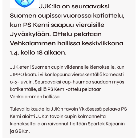
JJK:lla on seuraavaksi
Suomen cupissa vuorossa kotiottelu,
kun PS Kemi saapuu vieraisille
Jyväskylään. Ottelu pelataan
Vehkalammen hallissa keskiviikkona
1.4. kello 18 alkaen.
JJK eteni Suomen cupin viidennelle kierrokselle, kun
JIPPO kaatui viikonloppuna vieraskentällä komeasti
0-3-luvuin. Seuraavaksi cup-huumaa saadaan myös
kotikentälle, sillä PS Kemi-ottelu pelataan
Vehkalammen hallissa.
Tulevalla kaudella JJK:n tavoin Ykkösessä pelaava PS
Kemi aloitti JJK:n tavoin cupin kolmannelta
kierrokselta ja on raivannut tieltään Spartak Kajaanin
ja GBK:n.