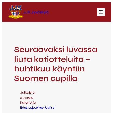
JJK Jyväskylä
Seuraavaksi luvassa
liuta kotiotteluita –
huhtikuu käyntiin
Suomen cupilla
Julkaistu
25.3.2015
Kategoria
Edustusjoukkue
, 
Uutiset