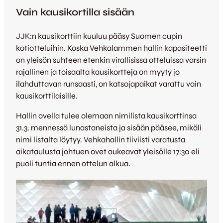
Vain kausikortilla sisään
JJK:n kausikorttiin kuuluu pääsy Suomen cupin
kotiotteluihin. Koska Vehkalammen hallin kapasiteetti
on yleisön suhteen etenkin virallisissa otteluissa varsin
rajallinen ja toisaalta kausikortteja on myyty jo
ilahduttavan runsaasti, on katsojapaikat varattu vain
kausikorttilaisille.
Hallin ovella tulee olemaan nimilista kausikorttinsa
31.3. mennessä lunastaneista ja sisään pääsee, mikäli
nimi listalta löytyy. Vehkahallin tiiviisti varatusta
aikataulusta johtuen ovet aukeavat yleisölle 17:30 eli
puoli tuntia ennen ottelun alkua.