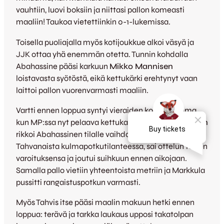
vauhtiin, luovi boksiin ja niittasi pallon komeasti
maaliin! Taukoa vietettiinkin 0-1-lukemissa.
Toisella puoliajalla myös kotijoukkue alkoi väsyä ja
JJK ottaa yhä enemmän otetta. Tunnin kohdalla
Abahassine pääsi karkuun
Mikko Mannisen
loistavasta syötöstä, eikä kettukärki erehtynyt vaan
laittoi pallon vuorenvarmasti maaliin.
Vartti ennen loppua syntyi vieraiden kolmas osuma,
kun MP:ssa nyt pelaava kettukasvatti
Mikko Hiltunen
rikkoi Abahassinen tilalle vaihdosta tullutta
Tahvanaista kulmapotkutilanteessa, sai ottelun toisen
varoituksensa ja joutui suihkuun ennen aikojaan.
Samalla pallo vietiin yhteentoista metriin ja Markkula
pussitti rangaistuspotkun varmasti.
Myös Tahvis itse pääsi maalin makuun hetki ennen
loppua: terävä ja tarkka laukaus upposi takatolpan