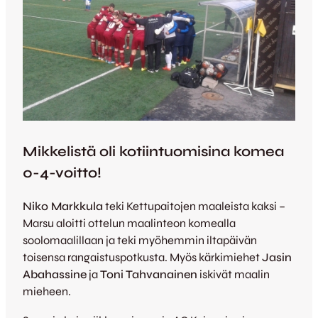
Mikkelistä oli kotiintuomisina komea
0-4-voitto!
Niko Markkula
teki Kettupaitojen maaleista kaksi –
Marsu aloitti ottelun maalinteon komealla
soolomaalillaan ja teki myöhemmin iltapäivän
toisensa rangaistuspotkusta. Myös kärkimiehet
Jasin
Abahassine
ja
Toni Tahvanainen
iskivät maalin
mieheen.