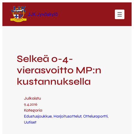
JJK Jyväskylä
Selkeä 0-4-
vierasvoitto MP:n
kustannuksella
Julkaistu
9.4.2016
Kategoria
Edustusjoukkue
, 
Harjoitusottelut
, 
Otteluraportti
, 
Uutiset