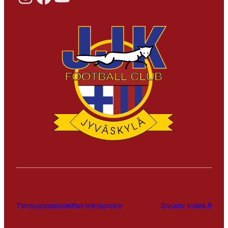
Tietosuojaseloste
Rekisteriseloste
Sivusto: kallek.fi