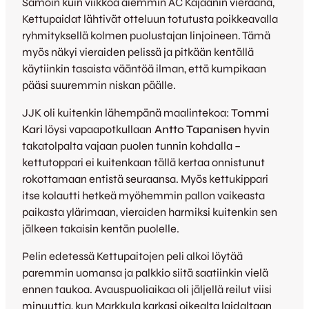
Samoin kuin viikkoa aiemmin AC Kajaanin vieraana,
Kettupaidat lähtivät otteluun totutusta poikkeavalla
ryhmityksellä kolmen puolustajan linjoineen. Tämä
myös näkyi vieraiden pelissä ja pitkään kentällä
käytiinkin tasaista vääntöä ilman, että kumpikaan
pääsi suuremmin niskan päälle.
JJK oli kuitenkin lähempänä maalintekoa:
Tommi
Kari
löysi vapaapotkullaan
Antto Tapanisen
hyvin
takatolpalta vajaan puolen tunnin kohdalla –
kettutoppari ei kuitenkaan tällä kertaa onnistunut
rokottamaan entistä seuraansa. Myös kettukippari
itse kolautti hetkeä myöhemmin pallon vaikeasta
paikasta ylärimaan, vieraiden harmiksi kuitenkin sen
jälkeen takaisin kentän puolelle.
Pelin edetessä Kettupaitojen peli alkoi löytää
paremmin uomansa ja palkkio siitä saatiinkin vielä
ennen taukoa. Avauspuoliaikaa oli jäljellä reilut viisi
minuuttia, kun Markkula karkasi oikealta laidaltaan