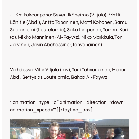
JJK:n kokoonpano: Severi Ikäheimo (Viljala), Matti
Lähitie (Abdi), Antto Tapaninen, Matti Kohonen, Samu
Suoraniemi (Loutelamio), Saku Leppänen, Tommi Kari
(c), Mikko Manninen (Al-Faywz), Niko Markkula, Toni
Järvinen, Jasin Abahassine (Tahvanainen).
Vaihdossa: Ville Viljala (mv), Toni Tahvanainen, Honar
Abdi, Settyslas Loutelamio, Bahaa Al-Faywz.
” animation_type=”0″ animation_direction=”down”
animation_speed=””][/tagline_box]