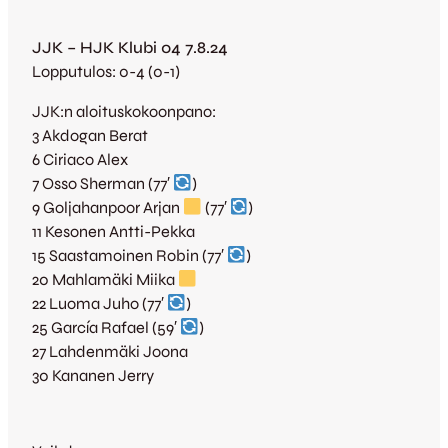
JJK – HJK Klubi 04 7.8.24
Lopputulos: 0-4 (0-1)
JJK:n aloituskokoonpano:
3 Akdogan Berat
6 Ciriaco Alex
7 Osso Sherman (77′
)
9 Goljahanpoor Arjan
(77′
)
11 Kesonen Antti-Pekka
15 Saastamoinen Robin (77′
)
20 Mahlamäki Miika
22 Luoma Juho (77′
)
25 García Rafael (59′
)
27 Lahdenmäki Joona
30 Kananen Jerry