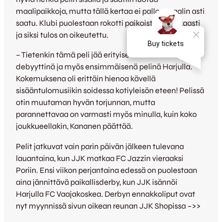
maalipaikkoja, mutta tällä kertaa ei palloa maalin asti
saatu. Klubi puolestaan rokotti paikoista tehokkaasti
ja siksi tulos on oikeutettu.
– Tietenkin tämä peli jää erityisesti mieleen Ykkösen
debyyttinä ja myös ensimmäisenä pelinä Harjulla.
Kokemuksena oli erittäin hienoa kävellä
sisääntulomusiikin soidessa kotiyleisön eteen! Pelissä
otin muutaman hyvän torjunnan, mutta
parannettavaa on varmasti myös minulla, kuin koko
joukkueellakin, Kananen päättää.
Pelit jatkuvat vain parin päivän jälkeen tulevana
lauantaina, kun JJK matkaa FC Jazzin vieraaksi
Poriin. Ensi viikon perjantaina edessä on puolestaan
aina jännittävä paikallisderby, kun JJK isännöi
Harjulla FC Vaajakoskea. Derbyn ennakkoliput ovat
nyt myynnissä sivun oikean reunan JJK Shopissa –>>