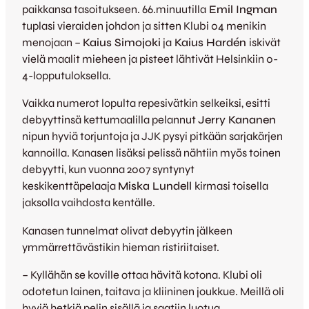
paikkansa tasoitukseen. 66.minuutilla
Emil Ingman
tuplasi vieraiden johdon ja sitten Klubi 04 menikin
menojaan –
Kaius Simojoki
ja
Kaius Hardén
iskivät
vielä maalit mieheen ja pisteet lähtivät Helsinkiin 0-
4-lopputuloksella.
Vaikka numerot lopulta repesivätkin selkeiksi, esitti
debyyttinsä kettumaalilla pelannut
Jerry Kananen
nipun hyviä torjuntoja ja JJK pysyi pitkään sarjakärjen
kannoilla. Kanasen lisäksi pelissä nähtiin myös toinen
debyytti, kun vuonna 2007 syntynyt
keskikenttäpelaaja
Miska Lundell
kirmasi toisella
jaksolla vaihdosta kentälle.
Kanasen tunnelmat olivat debyytin jälkeen
ymmärrettävästikin hieman ristiriitaiset.
– Kyllähän se koville ottaa hävitä kotona. Klubi oli
odotetun lainen, taitava ja kliininen joukkue. Meillä oli
hyviä hetkiä pelin sisällä ja saatiin luotua