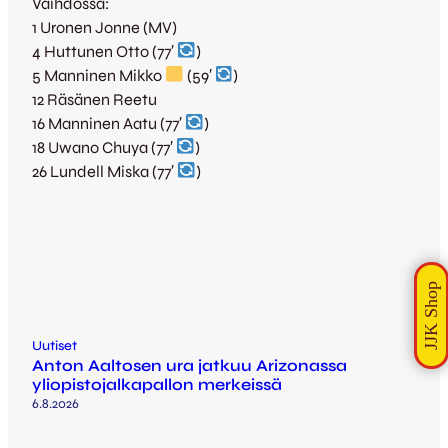
Vaihdossa:
1 Uronen Jonne (MV)
4 Huttunen Otto (77′
)
5 Manninen Mikko
(59′
)
12 Räsänen Reetu
16 Manninen Aatu (77′
)
18 Uwano Chuya (77′
)
26 Lundell Miska (77′
)
Uutiset
Anton Aaltosen ura jatkuu Arizonassa
yliopistojalkapallon merkeissä
6.8.2026