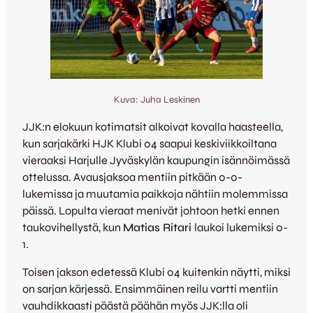
Kuva: Juha Leskinen
JJK:n elokuun kotimatsit alkoivat kovalla haasteella,
kun sarjakärki HJK Klubi 04 saapui keskiviikkoiltana
vieraaksi Harjulle Jyväskylän kaupungin isännöimässä
ottelussa. Avausjaksoa mentiin pitkään 0-0-
lukemissa ja muutamia paikkoja nähtiin molemmissa
päissä. Lopulta vieraat menivät johtoon hetki ennen
taukovihellystä, kun
Matias Ritari
laukoi lukemiksi 0-
1.
Toisen jakson edetessä Klubi 04 kuitenkin näytti, miksi
on sarjan kärjessä. Ensimmäinen reilu vartti mentiin
vauhdikkaasti päästä päähän myös JJK:lla oli