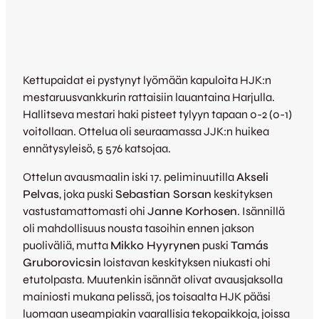
Kettupaidat ei pystynyt lyömään kapuloita HJK:n
mestaruusvankkurin rattaisiin lauantaina Harjulla.
Hallitseva mestari haki pisteet tylyyn tapaan 0-2 (0-1)
voitollaan. Ottelua oli seuraamassa JJK:n huikea
ennätysyleisö, 5 576 katsojaa.
Ottelun avausmaalin iski 17. peliminuutilla
Akseli
Pelvas
, joka puski
Sebastian Sorsan
keskityksen
vastustamattomasti ohi
Janne Korhosen
. Isännillä
oli mahdollisuus nousta tasoihin ennen jakson
puoliväliä, mutta
Mikko Hyyrynen
puski
Tamás
Gruborovicsin
loistavan keskityksen niukasti ohi
etutolpasta. Muutenkin isännät olivat avausjaksolla
mainiosti mukana pelissä, jos toisaalta HJK pääsi
luomaan useampiakin vaarallisia tekopaikkoja, joissa