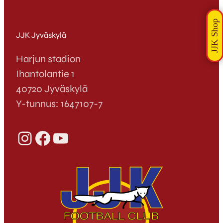
JJK Jyväskylä
Harjun stadion
Ihantolantie 1
40720 Jyväskylä
Y-tunnus: 1647107-7
Instagram
Facebook
YouTube