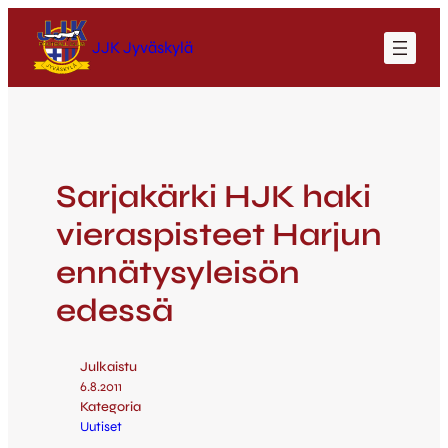
JJK Jyväskylä
Sarjakärki HJK haki
vieraspisteet Harjun
ennätysyleisön
edessä
Julkaistu
6.8.2011
Kategoria
Uutiset