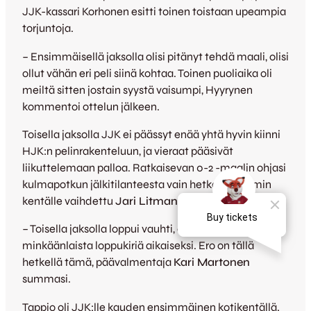
JJK-kassari Korhonen esitti toinen toistaan upeampia
torjuntoja.
– Ensimmäisellä jaksolla olisi pitänyt tehdä maali, olisi
ollut vähän eri peli siinä kohtaa. Toinen puoliaika oli
meiltä sitten jostain syystä vaisumpi, Hyyrynen
kommentoi ottelun jälkeen.
Toisella jaksolla JJK ei päässyt enää yhtä hyvin kiinni
HJK:n pelinrakenteluun, ja vieraat pääsivät
liikuttelemaan palloa. Ratkaisevan 0-2 -maalin ohjasi
kulmapotkun jälkitilanteesta vain hetkeä aiemmin
kentälle vaihdettu
Jari Litmanen
.
– Toisella jaksolla loppui vauhti, eikä saatu oikein
minkäänlaista loppukiriä aikaiseksi. Ero on tällä
hetkellä tämä, päävalmentaja
Kari Martonen
summasi.
Tappio oli JJK:lle kauden ensimmäinen kotikentällä.