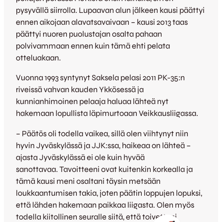
pysyvällä siirrolla. Lupaavan alun jälkeen kausi päättyi
ennen aikojaan alavatsavaivaan – kausi 2013 taas
päättyi nuoren puolustajan osalta pahaan
polvivammaan ennen kuin tämä ehti pelata
otteluakaan.
Vuonna 1993 syntynyt Saksela pelasi 2011 PK-35:n
riveissä vahvan kauden Ykkösessä ja
kunnianhimoinen pelaaja haluaa lähteä nyt
hakemaan lopullista läpimurtoaan Veikkausliigassa.
– Päätös oli todella vaikea, sillä olen viihtynyt niin
hyvin Jyväskylässä ja JJK:ssa, haikeaa on lähteä –
ajasta Jyväskylässä ei ole kuin hyvää
sanottavaa. Tavoitteeni ovat kuitenkin korkealla ja
tämä kausi meni osaltani täysin metsään
loukkaantumisen takia, joten päätin loppujen lopuksi,
että lähden hakemaan paikkaa liigasta. Olen myös
todella kiitollinen seuralle siitä, että toivettani