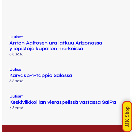
Uutiset
Anton Aaltosen ura jatkuu Arizonassa
yliopistojalkapallon merkeissä
6.8.2026
Uutiset
Karvas 2-1-tappio Salossa
6.8.2026
Uutiset
Keskiviikkoillan vieraspelissä vastassa SalPa
4.8.2026