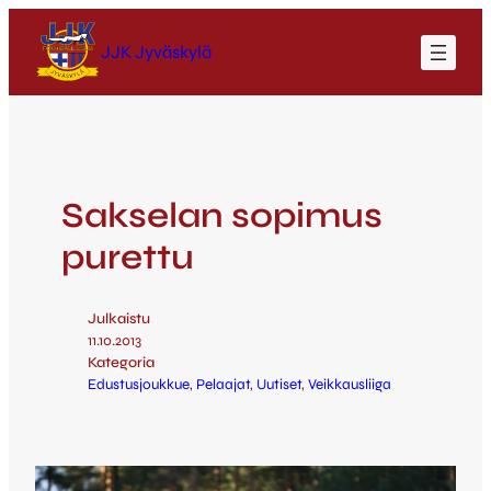
JJK Jyväskylä
Sakselan sopimus
purettu
Julkaistu
11.10.2013
Kategoria
Edustusjoukkue
, 
Pelaajat
, 
Uutiset
, 
Veikkausliiga