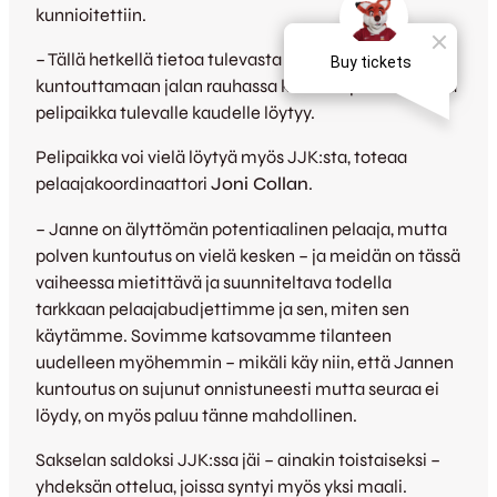
kunnioitettiin.
– Tällä hetkellä tietoa tulevasta ei vielä ole, keskityn
kuntouttamaan jalan rauhassa kuntoon ja toivon, että
pelipaikka tulevalle kaudelle löytyy.
Pelipaikka voi vielä löytyä myös JJK:sta, toteaa
pelaajakoordinaattori
Joni Collan
.
– Janne on älyttömän potentiaalinen pelaaja, mutta
polven kuntoutus on vielä kesken – ja meidän on tässä
vaiheessa mietittävä ja suunniteltava todella
tarkkaan pelaajabudjettimme ja sen, miten sen
käytämme. Sovimme katsovamme tilanteen
uudelleen myöhemmin – mikäli käy niin, että Jannen
kuntoutus on sujunut onnistuneesti mutta seuraa ei
löydy, on myös paluu tänne mahdollinen.
Sakselan saldoksi JJK:ssa jäi – ainakin toistaiseksi –
yhdeksän ottelua, joissa syntyi myös yksi maali.