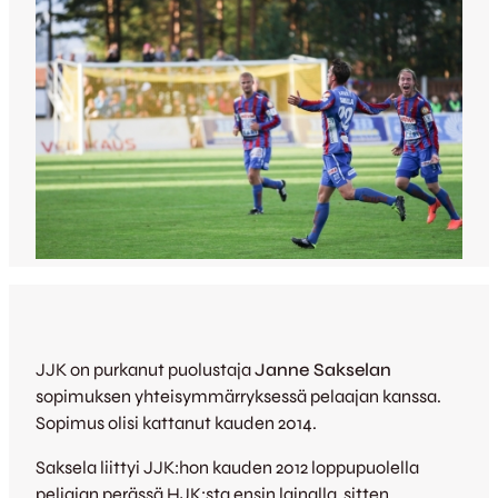
JJK on purkanut puolustaja
Janne Sakselan
sopimuksen yhteisymmärryksessä pelaajan kanssa.
Sopimus olisi kattanut kauden 2014.
Saksela liittyi JJK:hon kauden 2012 loppupuolella
peliajan perässä HJK:sta ensin lainalla, sitten