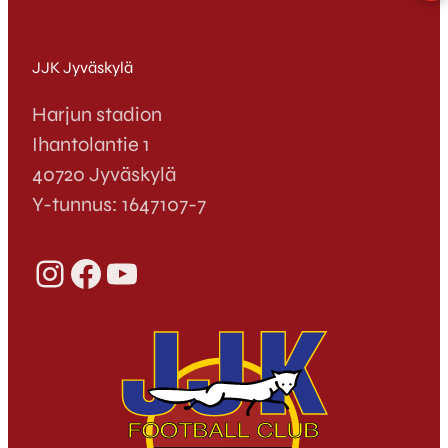
JJK Jyväskylä
Harjun stadion
Ihantolantie 1
40720 Jyväskylä
Y-tunnus: 1647107-7
Instagram
Facebook
YouTube