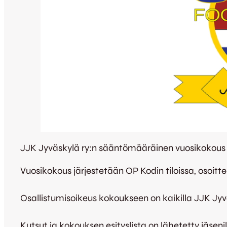
JJK Jyväskylä ry:n sääntömääräinen vuosikokous 2
Vuosikokous järjestetään OP Kodin tiloissa, osoi
Osallistumisoikeus kokoukseen on kaikilla JJK Jy
Kutsut ja kokouksen esityslista on lähetetty jäseni