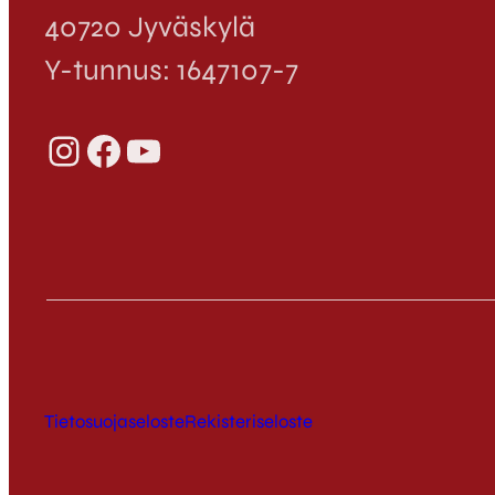
40720 Jyväskylä
Y-tunnus: 1647107-7
Instagram
Facebook
YouTube
Tietosuojaseloste
Rekisteriseloste