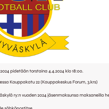
024 pidetään torstaina 4.4.2024 klo 18:00.
tteessa Kauppakatu 22 (Kauppakeskus Forum, 3.krs)
väskylä ry:n vuoden 2024 jäsenmaksunsa maksaneilla hen
lle sähköpostitse.