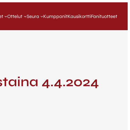
et
Ottelut
Seura
Kumppanit
Kausikortti
Fanituotteet
taina 4.4.2024