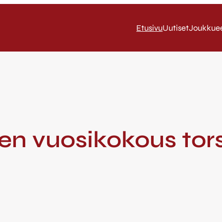
Etusivu
Uutiset
Joukkue
n vuosikokous tors