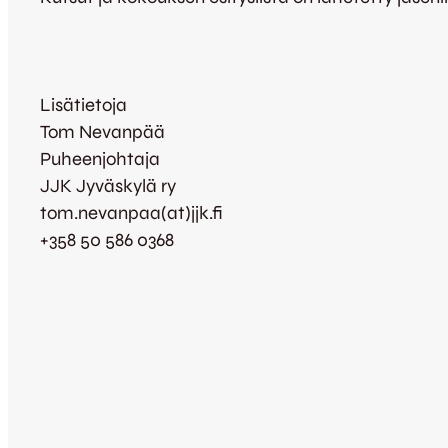
Lisätietoja
Tom Nevanpää
Puheenjohtaja
JJK Jyväskylä ry
tom.nevanpaa(at)jjk.fi
+358 50 586 0368