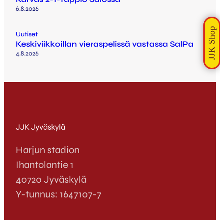
6.8.2026
Uutiset
Keskiviikkoillan vieraspelissä vastassa SalPa
4.8.2026
JJK Jyväskylä
Harjun stadion
Ihantolantie 1
40720 Jyväskylä
Y-tunnus: 1647107-7