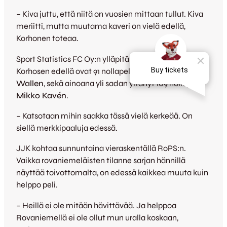
– Kiva juttu, että niitä on vuosien mittaan tullut. Kiva
meriitti, mutta muutama kaveri on vielä edellä,
Korhonen toteaa.
Sport Statistics FC Oy:n ylläpitämässä tilastossa
Korhosen edellä ovat 91 nollapelin HJK-kassari
Ville
Wallen
, sekä ainoana yli sadan yltänyt 109 nollapelin
Mikko Kavén
.
– Katsotaan mihin saakka tässä vielä kerkeää. On
siellä merkkipaaluja edessä.
JJK kohtaa sunnuntaina vieraskentällä RoPS:n.
Vaikka rovaniemeläisten tilanne sarjan hännillä
näyttää toivottomalta, on edessä kaikkea muuta kuin
helppo peli.
– Heillä ei ole mitään hävittävää. Ja helppoa
Rovaniemellä ei ole ollut mun uralla koskaan,