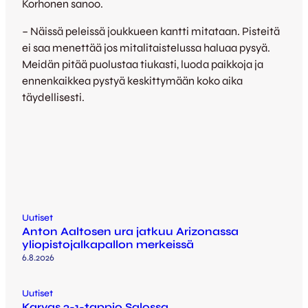
Korhonen sanoo.
– Näissä peleissä joukkueen kantti mitataan. Pisteitä
ei saa menettää jos mitalitaistelussa haluaa pysyä.
Meidän pitää puolustaa tiukasti, luoda paikkoja ja
ennenkaikkea pystyä keskittymään koko aika
täydellisesti.
Uutiset
Anton Aaltosen ura jatkuu Arizonassa
yliopistojalkapallon merkeissä
6.8.2026
Uutiset
Karvas 2-1-tappio Salossa