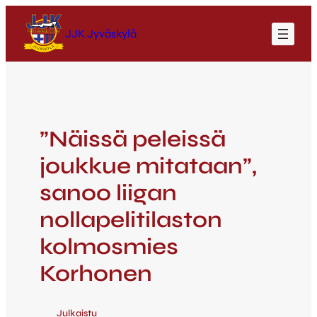
JJK Jyväskylä
”Näissä peleissä
joukkue mitataan”,
sanoo liigan
nollapelitilaston
kolmosmies
Korhonen
Julkaistu