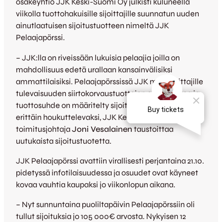
osakeyhtiö JJK Keski-Suomi Oy julkisti kuluneella
viikolla tuottohakuisille sijoittajille suunnatun uuden
ainutlaatuisen sijoitustuotteen nimeltä JJK
Pelaajapörssi.
– JJK:lla on riveissään lukuisia pelaajia joilla on
mahdollisuus edetä urallaan kansainvälisiksi
ammattilaisiksi. Pelaajapörssissä JJK myy sijoittajille
tulevaisuuden siirtokorvaustuottojen odotusarvoa ja
tuottosuhde on määritelty sijoittajien kannalta
erittäin houkuttelevaksi, JJK Keski-Suomi Oy:n
toimitusjohtaja
Joni Vesalainen
taustoittaa
uutukaista sijoitustuotetta.
JJK Pelaajapörssi avattiin virallisesti perjantaina 21.10.
pidetyssä infotilaisuudessa ja osuudet ovat käyneet
kovaa vauhtia kaupaksi jo viikonlopun aikana.
– Nyt sunnuntaina puoliltapäivin Pelaajapörssiin oli
tullut sijoituksia jo 105 000€ arvosta. Nykyisen 12