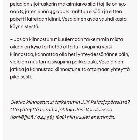
pelaajan sijoituskorin maksimiarvo sijoittajille on 150
000€, joten enää 45 000€ mahtuu sisään ja sitten
paketti laitetaan kiinni, Vesalainen avaa vauhdikasta
käynnistystä.
– Jos on kiinnostunut kuulemaan tarkemmin mistä
oikein on kyse tai tietää että tuttavapiiriä voisi
kiinnostaa, kannattaa olla heti yhteydessä tänne päin,
vielä on muutama sisäpiirin paikka auki, Vesalainen
jatkaa ja kannustaa kiinnostuneita ottamaan yhteyttä
pikaisesti.
Oletko kiinnostunut tarkemmin JJK Pelaajapörssistä?
Ota yhteyttä toimitusjohtaja Joni Vesalaiseen
(joni@jjk.fi / 044 583 1898) niin kuulet enemmän.