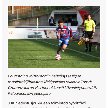
Lauantaina voittomaalin heittänyt ja liigan
maalintekijätilaston kärkipalleilla roikkuva Tamás
Gruborovics on yksi lennokkaasti käynnistyneen JJK
Pelaajapörssin pelaajista.
JJK:n edustusjoukkueen toimintaa pyörittävä