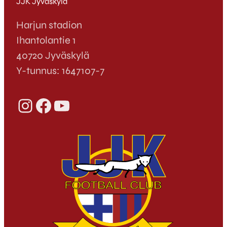
JJK Jyväskylä
Harjun stadion
Ihantolantie 1
40720 Jyväskylä
Y-tunnus: 1647107-7
Instagram
Facebook
YouTube