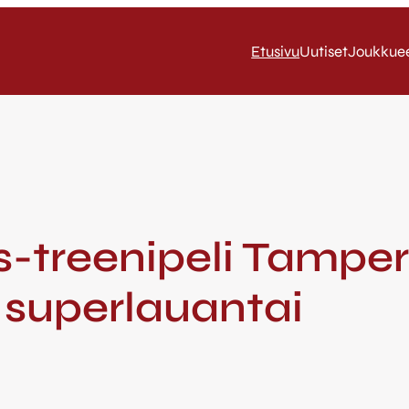
Etusivu
Uutiset
Joukkue
s-treenipeli Tampere
superlauantai