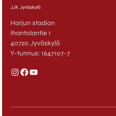
JJK Jyväskylä
Harjun stadion
Ihantolantie 1
40720 Jyväskylä
Y-tunnus: 1647107-7
Instagram
Facebook
YouTube