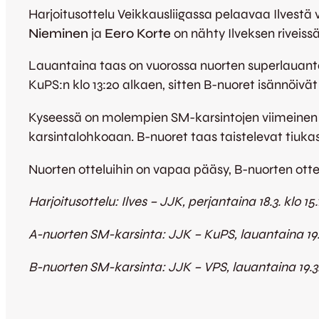
Harjoitusottelu Veikkausliigassa pelaavaa Ilvestä v
Nieminen
ja
Eero Korte
on nähty Ilveksen riveiss
Lauantaina taas on vuorossa nuorten superlauantai
KuPS:n klo 13:20 alkaen, sitten B-nuoret isännöivät
Kyseessä on molempien SM-karsintojen viimeinen kot
karsintalohkoaan. B-nuoret taas taistelevat tiukas
Nuorten otteluihin on vapaa pääsy, B-nuorten otte
Harjoitusottelu: Ilves – JJK, perjantaina 18.3. klo 15
A-nuorten SM-karsinta: JJK – KuPS, lauantaina 19.3
B-nuorten SM-karsinta: JJK – VPS, lauantaina 19.3. 