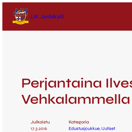
JJK Jyväskylä
Perjantaina Ilve
Vehkalammella 
Julkaistu
Kategoria
17.3.2016
Edustusjoukkue
, 
Uutiset