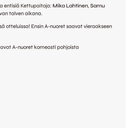
a entisiä Kettupaitoja:
Mika Lahtinen
,
Samu
uvan talven aikana.
sä otteluissa! Ensin A-nuoret saavat vieraakseen
htavat A-nuoret komeasti pohjoista