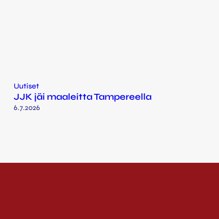
Uutiset
JJK jäi maaleitta Tampereella
6.7.2026