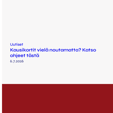
Uutiset
Kausikortit vielä noutamatta? Katso
ohjeet tästä
6.7.2026