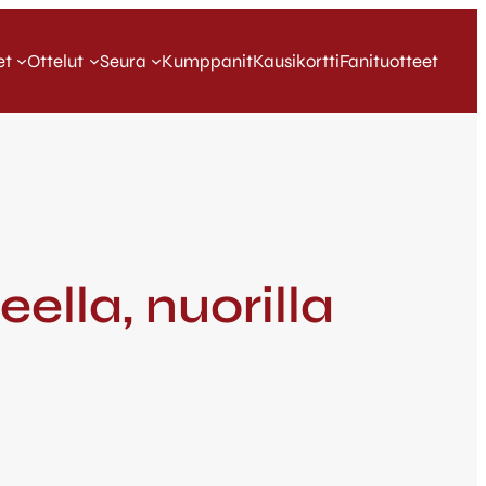
et
Ottelut
Seura
Kumppanit
Kausikortti
Fanituotteet
ella, nuorilla