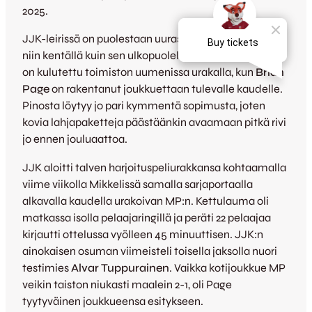
2025.
JJK-leirissä on puolestaan uurastettu viime viikkoina
niin kentällä kuin sen ulkopuolellakin ja mustettakin
on kulutettu toimiston uumenissa urakalla, kun
Brian
Page
on rakentanut joukkuettaan tulevalle kaudelle.
Pinosta löytyy jo pari kymmentä sopimusta, joten
kovia lahjapaketteja päästäänkin avaamaan pitkä rivi
jo ennen jouluaattoa.
JJK aloitti talven harjoituspeliurakkansa kohtaamalla
viime viikolla Mikkelissä samalla sarjaportaalla
alkavalla kaudella urakoivan MP:n. Kettulauma oli
matkassa isolla pelaajaringillä ja peräti 22 pelaajaa
kirjautti ottelussa vyölleen 45 minuuttisen. JJK:n
ainokaisen osuman viimeisteli toisella jaksolla nuori
testimies
Alvar Tuppurainen
. Vaikka kotijoukkue MP
veikin taiston niukasti maalein 2-1, oli Page
tyytyväinen joukkueensa esitykseen.