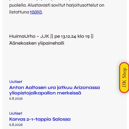
puolella. Alustavasti sovitut harjoitusottelut on
listattuna
täällä
.
HuimaUrho – JJK || pe 13.12.24 klo 19 ||
Äänekosken ylipainehalli
Uutiset
Anton Aaltosen ura jatkuu Arizonassa
yliopistojalkapallon merkeissä
6.8.2026
Uutiset
Karvas 2-1-tappio Salossa
6.8.2026