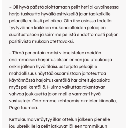
– Oli hyvä päästä aloittamaan pelit heti alkuvaiheessa
harjoituskautta hyvällä esityksellä ja antaa kaikille
pelaajille reilusti peliaikaa. Olin itse asiassa todella
tyytyväinen kaikkien mukana olleiden pelaajien
suoritustasoon ja saimme pelistä ehdottomasti paljon
positiivista mukaan otettavaksi.
– Tämä perjantain matsi viimeistelee meidän
ensimmäisen harjoitusjakson ennen joulutaukoa ja
onkin jälleen hyvä tilaisuus tarjota pelaajille
mahdollisuus näyttää osaamistaan ja toteuttaa
käytännössä harjoituskentällä harjoiteltuja asioita
myös pelikentällä. Huima vaikuttaa rakentavan
vahvaa joukkuetta ja on meille varmasti hyvä
vastustaja. Odotamme kohtaamista mielenkiinnolla,
Page tuumaa.
Kettulauma vetäytyy illan ottelun jälkeen pienelle
joulubreikille ja pelit jatkuvat jälleen tammikuun