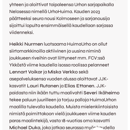
yhteen ja aloittivat taipaleensa Urhon sarjapaikalla
Nelosessa nimellä UrhoHuima. Kauden 2023
päätteeksi seura nousi Kolmoseen ja sarjanousija
sijoittui lopulta ensimmäisellä kaudellaan sarjassa
viidenneksi.
Heikki Nurmen
luotsaama HuimaUrho on ollut
siirtomarkkinoilla aktiivinen ja uusina niminä
joukkueen riveihin ovat liittyneet mm. FCV:ssä
Ykköstä viime kaudella isossa roolissa pelanneet
Lennart Voikar
ja
Miska Verkko
sekä
asepalveluksensa vuoden alussa aloittavat JJK-
kasvatit
Lauri Rutanen
ja
Elias Ettanen
. JJK-
paidasta niin ikään tuttu maalivahti
Severi Ikäheimo
tekee paluun juurilleen ja torjuu palloja HuimaUrhon
maalilla tulevalla kaudella. Muista mielenkiintoisista
nimistä poimittakoon vielä joukkueen viime kauden
paras maalintekijä, vasta 18-vuotias oma kasvatti
Michael Duka
, joka jatkaa seurassa myös kaudella