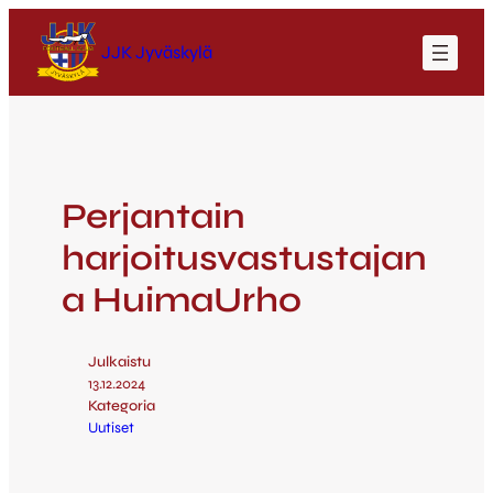
JJK Jyväskylä
Perjantain
harjoitusvastustajan
a HuimaUrho
Julkaistu
13.12.2024
Kategoria
Uutiset