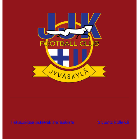
Tietosuojaseloste
Rekisteriseloste
Sivusto: kallek.fi