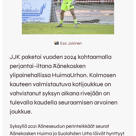
Esa Jokinen
JJK paketoi vuoden 2024 kohtaamalla
perjantai-iltana Äänekosken
ylipainehallissa HuimaUrhon. Kolmosen
kauteen valmistautuva kotijoukkue on
vahvistanut syksyn aikana rivejään on
tulevalla kaudella seuraamisen arvoinen
joukkue.
Syksyllä 2021 Ääneseudun perinteikkäät seurat
Äänekosken Huima ja Suolahden Urho löivät hynttyyt