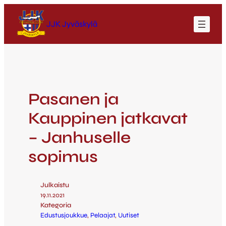
JJK Jyväskylä
Pasanen ja
Kauppinen jatkavat
– Janhuselle
sopimus
Julkaistu
19.11.2021
Kategoria
Edustusjoukkue
, 
Pelaajat
, 
Uutiset