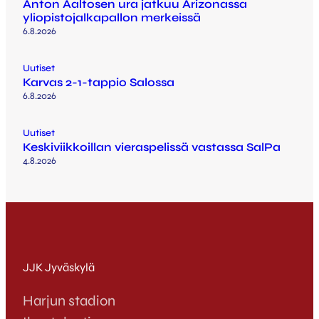
Anton Aaltosen ura jatkuu Arizonassa
yliopistojalkapallon merkeissä
6.8.2026
Uutiset
Karvas 2-1-tappio Salossa
6.8.2026
Uutiset
Keskiviikkoillan vieraspelissä vastassa SalPa
4.8.2026
JJK Jyväskylä
Harjun stadion