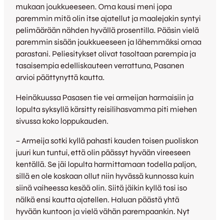
mukaan joukkueeseen. Oma kausi meni jopa
paremmin mitä olin itse ajatellut ja maalejakin syntyi
pelimäärään nähden hyvällä prosentilla. Pääsin vielä
paremmin sisään joukkueeseen ja lähemmäksi omaa
parastani. Peliesitykset olivat tasoltaan parempia ja
tasaisempia edelliskauteen verrattuna, Pasanen
arvioi päättynyttä kautta.
Heinäkuussa Pasasen tie vei armeijan harmaisiin ja
lopulta syksyllä kärsitty reisilihasvamma piti miehen
sivussa koko loppukauden.
– Armeija sotki kyllä pahasti kauden toisen puoliskon
juuri kun tuntui, että olin päässyt hyvään vireeseen
kentällä. Se jäi lopulta harmittamaan todella paljon,
sillä en ole koskaan ollut niin hyvässä kunnossa kuin
siinä vaiheessa kesää olin. Siitä jäikin kyllä tosi iso
nälkä ensi kautta ajatellen. Haluan päästä yhtä
hyvään kuntoon ja vielä vähän parempaankin. Nyt