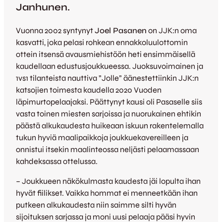
Janhunen.
Vuonna 2002 syntynyt
Joel Pasanen
on JJK:n oma
kasvatti, joka pelasi rohkean ennakkoluulottomin
ottein itsensä avausmiehistöön heti ensimmäisellä
kaudellaan edustusjoukkueessa. Juoksuvoimainen ja
1vs1 tilanteista nauttiva ”Jolle” äänestettiinkin JJK:n
katsojien toimesta kaudella 2020 Vuoden
läpimurtopelaajaksi. Päättynyt kausi oli Pasaselle siis
vasta toinen miesten sarjoissa ja nuorukainen ehtikin
päästä alkukaudesta huikeaan iskuun rakentelemalla
tukun hyviä maalipaikkoja joukkuekavereilleen ja
onnistui itsekin maalinteossa neljästi pelaamassaan
kahdeksassa ottelussa.
– Joukkueen näkökulmasta kaudesta jäi lopulta ihan
hyvät fiilikset. Vaikka hommat ei menneetkään ihan
putkeen alkukaudesta niin saimme silti hyvän
sijoituksen sarjassa ja moni uusi pelaaja pääsi hyvin