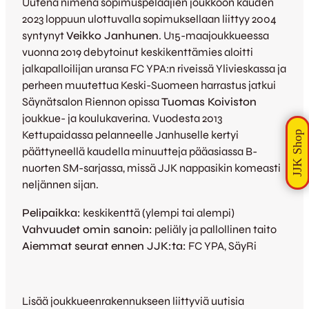
Uutena nimenä sopimuspelaajien joukkoon kauden
2023 loppuun ulottuvalla sopimuksellaan liittyy 2004
syntynyt
Veikko Janhunen
. U15-maajoukkueessa
vuonna 2019 debytoinut keskikenttämies aloitti
jalkapalloilijan uransa FC YPA:n riveissä Ylivieskassa ja
perheen muutettua Keski-Suomeen harrastus jatkui
Säynätsalon Riennon opissa
Tuomas Koiviston
joukkue- ja koulukaverina. Vuodesta 2013
Kettupaidassa pelanneelle Janhuselle kertyi
päättyneellä kaudella minuutteja pääasiassa B-
nuorten SM-sarjassa, missä JJK nappasikin komeasti
neljännen sijan.
Pelipaikka:
keskikenttä (ylempi tai alempi)
Vahvuudet omin sanoin:
peliäly ja pallollinen taito
Aiemmat seurat ennen JJK:ta:
FC YPA, SäyRi
Lisää joukkueenrakennukseen liittyviä uutisia