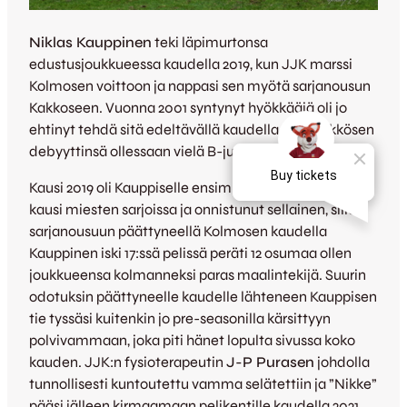
Niklas Kauppinen
teki läpimurtonsa
edustusjoukkueessa kaudella 2019, kun JJK marssi
Kolmosen voittoon ja nappasi sen myötä sarjanousun
Kakkoseen. Vuonna 2001 syntynyt hyökkääjä oli jo
ehtinyt tehdä sitä edeltävällä kaudella myös Ykkösen
debyyttinsä ollessaan vielä B-juniori-ikäinen.
Kausi 2019 oli Kauppiselle ensimmäinen kokonainen
kausi miesten sarjoissa ja onnistunut sellainen, sillä
sarjanousuun päättyneellä Kolmosen kaudella
Kauppinen iski 17:ssä pelissä peräti 12 osumaa ollen
joukkueensa kolmanneksi paras maalintekijä. Suurin
odotuksin päättyneelle kaudelle lähteneen Kauppisen
tie tyssäsi kuitenkin jo pre-seasonilla kärsittyyn
polvivammaan, joka piti hänet lopulta sivussa koko
kauden. JJK:n fysioterapeutin
J-P Purasen
johdolla
tunnollisesti kuntoutettu vamma selätettiin ja ”Nikke”
pääsi jälleen kirmaamaan pelikentille kaudella 2021.