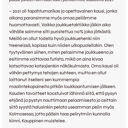
– 2021 oli tapahtumarikas ja opettavainen kausi, jonka
aikana paransimme myös omaa peliämme
huomattavasti. Vaikka joukkuetaktiikka jäikin aika
vähälle saimme silti puristettua 110% joka jätkästä.
Meillä on ollut todella hyvä joukkuehenki niin
treeneissä, kopissa kuin niiden ulkopuolellakin. Olen
tyytyväinen siihen, miten pelasimme joukkueena ja
esitimme voittavaa futista, mikä on aina kivaa
katsottavaa katsojienkin näkökulmasta. Oma kausi oli
vähän pettymys tehojen suhteen, mutta en ollut
laittanut itselleni sen kummempia
maalintekopaineita pitkän loukkaantumisen jälkeen.
Kauden tavoitteet koostuivat lähinnä siitä, että pysyn
ehjänä ja pystyn nauttimaan pelaamisesta ja osittain
siitä syystä halusinkin pelata useamman pelin myös
Kolmosessa, jotta pääsin taas pelirytmiin kunnolla
kiinni, Kauppinen muistelee.