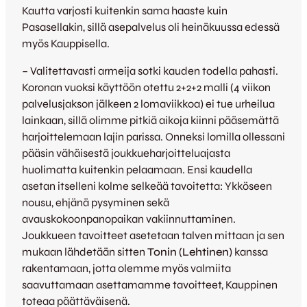
Kautta varjosti kuitenkin sama haaste kuin
Pasasellakin, sillä asepalvelus oli heinäkuussa edessä
myös Kauppisella.
– Valitettavasti armeija sotki kauden todella pahasti.
Koronan vuoksi käyttöön otettu 2+2+2 malli (4 viikon
palvelusjakson jälkeen 2 lomaviikkoa) ei tue urheilua
lainkaan, sillä olimme pitkiä aikoja kiinni pääsemättä
harjoittelemaan lajin parissa. Onneksi lomilla ollessani
pääsin vähäisestä joukkueharjoitteluajasta
huolimatta kuitenkin pelaamaan. Ensi kaudella
asetan itselleni kolme selkeää tavoitetta: Ykköseen
nousu, ehjänä pysyminen sekä
avauskokoonpanopaikan vakiinnuttaminen.
Joukkueen tavoitteet asetetaan talven mittaan ja sen
mukaan lähdetään sitten
Tonin
(
Lehtinen
) kanssa
rakentamaan, jotta olemme myös valmiita
saavuttamaan asettamamme tavoitteet, Kauppinen
toteaa päättäväisenä.